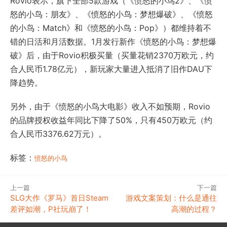
Rovio表示，旗下全部5款游戏（《愤怒的小鸟2》、《愤
怒的小鸟：朋友》、《愤怒的小鸟：梦想爆破》、《愤怒
的小鸟：Match》和《愤怒的小鸟：Pop》）都维持着不
错的日活和月活数据。1月发行新作《愤怒的小鸟：梦想爆
破》后，由于Rovio积极买量（买量花销2370万欧元，约
合人民币1.78亿元），新玩家大量进入抵消了旧作DAU下
降趋势。
另外，由于《愤怒的小鸟大电影》收入不如预期，Rovio
的品牌授权收益年同比下降了50%，只有450万欧元（约
合人民币3376.62万元）。
标签：
愤怒的小鸟
上一篇
下一篇
SLG大作《罗马》首日Steam
游戏文案策划：什么是通往
差评如潮，P社玩崩了！
高潮的过程？