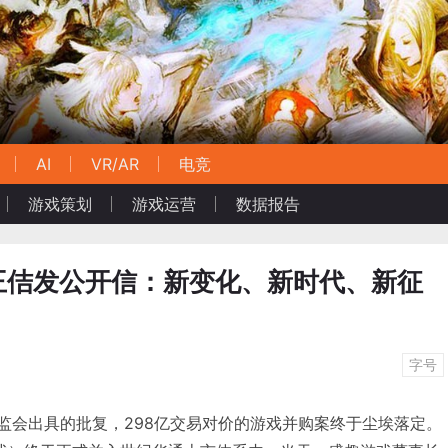
AI
VR/AR
电竞
游戏策划
游戏运营
数据报告
王佶发公开信：新变化、新时代、新征
字号
证监会出具的批复，298亿交易对价的游戏并购案终于尘埃落定。