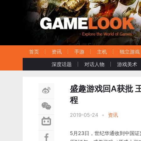
首页
资讯
手游
主机
独立游戏
深度话题
对话人物
游戏美术
盛趣游戏回A获批 
程
2019-05-24
•
资讯
5月23日，世纪华通收到中国