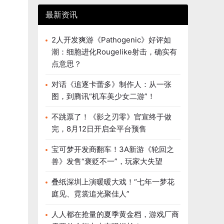
最新资讯
2人开发爽游《Pathogenic》好评如
潮：细胞进化Rougelike射击，确实有
点意思？
对话《追逐卡蕾多》制作人：从一张
图，到腾讯“机车美少女二游”！
不跳票了！《影之刃零》官宣终于做
完，8月12日开启全平台预售
宝可梦开发商翻车！3A新游《轮回之
兽》发售“褒贬不一”，玩家大失望
叠纸深圳上演暖暖大戏！“七年一梦花
庭见、霓裳追光聚佳人”
人人都在抢量的夏季黄金档，游戏厂商