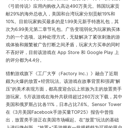
《弓箭传说》应用内购收入高达490万美元。韩国玩家贡
献29%的海外总收入，美国和台湾玩家分别贡献19%和
10%。目前玩家购买最多的是1.99美元新手特惠礼包，其
次为6.99美元第二章节礼包。广告变现弱化为玩家购买体
力的一个选项。这种处理方式，无疑解决了紧张刺激的游
戏体验和频繁被广告打断之间矛盾，玩家大方买单的同时
不吝好评，目前该游戏在 App Store 和 Google Play 上
的评分都为4.4分。
猎豹游戏旗下《工厂大亨（Factory Inc.）》融合了近期
颇为火爆的放置+经营玩法。该游戏在故事背景和强调“解
压”的美术表现方面，都高度迎合以上班族为主的放置类手
游玩家。5月该游戏在海外共获得超过260万次下载，其中
美国和俄罗斯占比各11%，日本占比7.6%。Sensor Tower
在《3月美国Facebook手游买量TOP25》报告中曾指
出，放置类手游正在美国市场崛起。在“放置”玩法的基础
上进行微创新，“放置+”手游拥有一批规模颇为可观的用户