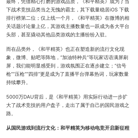
最终，凭借精心打磨的游戏品质，《和平精英》成为了当
下战术竞技品类当之无愧的霸主，其下载量稳居iOS 下载
排行榜第二位；仅上线一个月，《和平精英》在微博的相
关话题讨论量上亿，其游戏主播数量也一跃成为各大平台
头部，甚至撬动其他品类游戏的主播纷纷入驻。
而在品类外，《和平精英》也正在塑造新的流行文化现
象，微博、贴吧等阵地，“加油特种兵”等玩家话语满屏刷
屏，我们能明显感受到，游戏氛围正在逐步建立；“信号
枪”“压枪”“四排”更是成为了直播平台弹幕热词，玩家数量
持续攀升。
5000万DAU背后，是《和平精英》用实际行动进一步扩
大了战术竞技的用户盘子，走出了属于自己的国民游戏之
路。
从国民游戏到流行文化：和平精英为移动电竞开启新征程