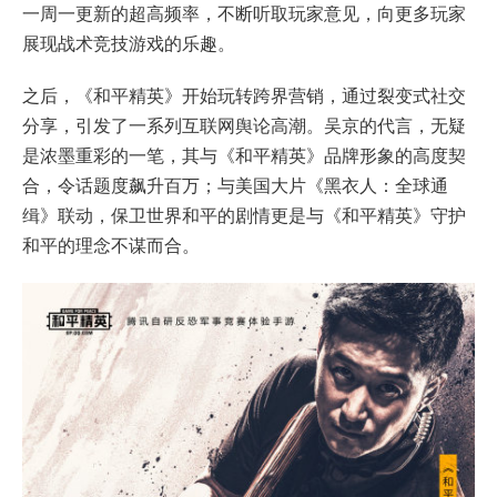
一周一更新的超高频率，不断听取玩家意见，向更多玩家
展现战术竞技游戏的乐趣。
之后，《和平精英》开始玩转跨界营销，通过裂变式社交
分享，引发了一系列互联网舆论高潮。吴京的代言，无疑
是浓墨重彩的一笔，其与《和平精英》品牌形象的高度契
合，令话题度飙升百万；与美国大片《黑衣人：全球通
缉》联动，保卫世界和平的剧情更是与《和平精英》守护
和平的理念不谋而合。