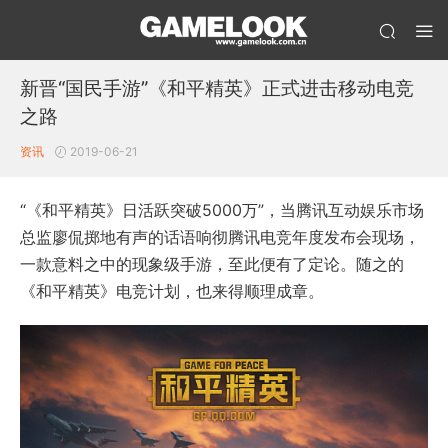
新晋“国民手游”《和平精英》正式进击移动电竞
之路
资讯
2019-06-21
“《和平精英》日活跃突破5000万”，当腾讯互动娱乐市场
总监廖侃掷地有声的话语响彻腾讯电竞年度发布会现场，
一款意料之中的现象级手游，至此便有了定论。随之的
《和平精英》电竞计划，也来得顺理成章。