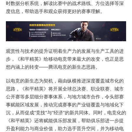
时数据分析系统，解读比赛中的战术路线、方位选择等深
度信息，帮助选手和观众获得更好的赛事理解。
观赏性与技术的提升证明着生产力的发展与生产工具的进
步，《和平精英》给移动电竞带来最大的改变，也正是思
想内涵上的转变——腾讯电竞的新生态思路。
以电竞的新生态为契机，藉由纵横推进深度覆盖城市化的
思路，《和平精英》将开展全球总决赛、职业联赛、城市
公开赛等多层细分赛事体系，与地方城市合作，令头部赛
事赋能区域发展，推动完成赛事的产业链覆盖与地域化下
沉，从而促成“竞技”与“经济”的新共同体。同时，电竞化的
《和平精英》还将赋能俱乐部发展，帮助俱乐部进一步提
升盈利能力与商业价值，助力选手晋升空间，并为移动电