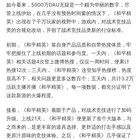
如今看来，5000万DAU无疑是一个颇为华丽的数字，尽
管上线伊始，在几乎没有预热时间窗的情况下，《和平精
英》出现在了千万玩家的视野中；游戏内，对战术竞技品
类的合规化改动，开创了战术竞技品类新的行业标准。
初期，《和平精英》靠自身产品品质和自带热搜体质，牢
牢把握住了上线初期的话题和参与度。一天内，《和平精
英》相关话题4次登上微博热搜，仅仅一周时间，便累计
热搜12次；三天内，《和平精英》连登知乎热搜榜，热度
居高不下，相关问题更是多达数百个；五天内，共计3.2万
活跃主播开播《和平精英》。每一项数据，都充分证明了
这款新游的火爆程度。
接着，《和平精英》着眼于产品，对战术竞技进行了加码
升级。上线21天，《和平精英》便更新了首个大版本，与
之而来的，是更丰富的道具选择、更舒适的打击手感以及
更原汁原味的竞技体验。之后，《和平精英》几乎保证了