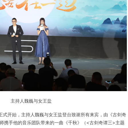
主持人魏巍与女王盐
00正式开始，主持人魏巍与女王盐登台致谢所有来宾，由《古剑奇
师携手他的音乐团队带来的一曲《千秋》（<古剑奇谭三>主题