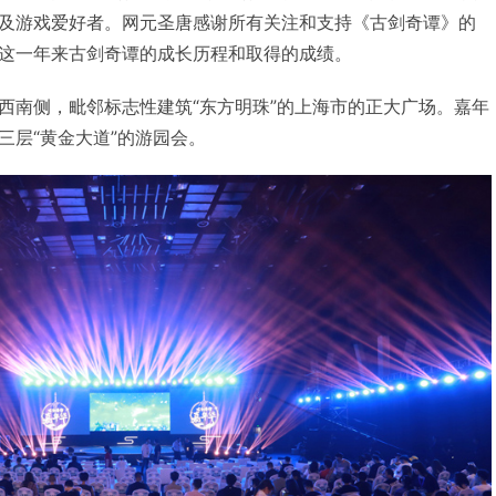
及游戏爱好者。网元圣唐感谢所有关注和支持《古剑奇谭》的
这一年来古剑奇谭的成长历程和取得的成绩。
西南侧，毗邻标志性建筑“东方明珠”的上海市的正大广场。嘉年
三层“黄金大道”的游园会。