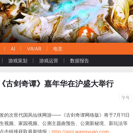
AI
VR/AR
电竞
游戏策划
游戏运营
数据报告
9《古剑奇谭》嘉年华在沪盛大举行
字号
发的次世代国风仙侠网游——《古剑奇谭网络版》将于7月11日
生视频、家园视频、公测主题曲预告、公测新秘境、新玩法等
点击链接获取最新情报：
http://gjol.wangyuan.com
。