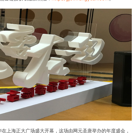
嘉年华在上海正大广场盛大开幕，这场由网元圣唐举办的年度盛会，