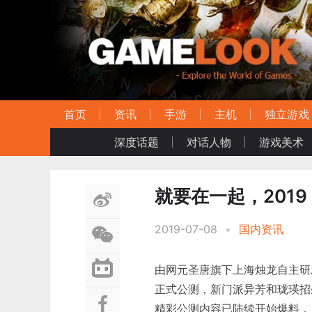
首页
资讯
手游
主机
独立游戏
深度话题
对话人物
游戏美术
就要在一起，201
2019-07-08
•
国内资讯
由网元圣唐旗下上海烛龙自主研
正式公测，新门派异芳和珑瑛招
精彩公测内容已陆续开始爆料，