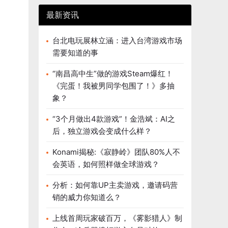
最新资讯
台北电玩展林立涵：进入台湾游戏市场
需要知道的事
“南昌高中生”做的游戏Steam爆红！
《完蛋！我被男同学包围了！》多抽
象？
“3个月做出4款游戏”！金浩斌：AI之
后，独立游戏会变成什么样？
Konami揭秘:《寂静岭》团队80%人不
会英语，如何照样做全球游戏？
分析：如何靠UP主卖游戏，邀请码营
销的威力你知道么？
上线首周玩家破百万，《雾影猎人》制