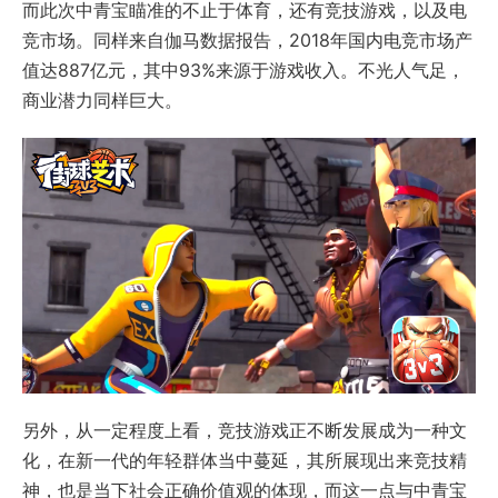
而此次中青宝瞄准的不止于体育，还有竞技游戏，以及电
竞市场。同样来自伽马数据报告，2018年国内电竞市场产
值达887亿元，其中93%来源于游戏收入。不光人气足，
商业潜力同样巨大。
另外，从一定程度上看，竞技游戏正不断发展成为一种文
化，在新一代的年轻群体当中蔓延，其所展现出来竞技精
神，也是当下社会正确价值观的体现，而这一点与中青宝