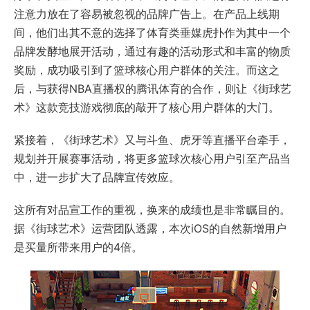
注意力放在了容易被忽视的品牌广告上。在产品上线期
间，他们出其不意的选择了体育类垂媒虎扑作为其中一个
品牌发酵地展开活动，通过有趣的活动形式和丰富的物质
奖励，成功吸引到了篮球核心用户群体的关注。而这之
后，与获得NBA直播权的腾讯体育的合作，则让《街球艺
术》这款竞技游戏彻底的敲开了核心用户群体的大门。
紧接着，《街球艺术》又与斗鱼、虎牙等直播平台牵手，
规划并开展赛事活动，将更多篮球次核心用户引至产品当
中，进一步扩大了品牌宣传效应。
这所有对品宣工作的重视，换来的成绩也是非常瞩目的。
据《街球艺术》运营团队透露，本次iOS的自然新增用户
是买量所带来用户的4倍。