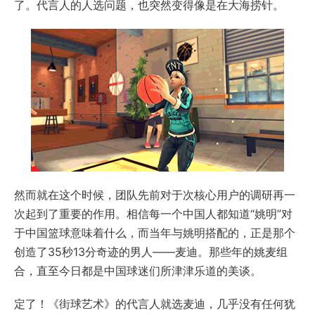
了。代言人的人选问题，也突然变得像是在大海捞针。
然而就在这个时候，团队先前对于次核心用户的调研再一
次起到了重要的作用。相信每一个中国人都知道“姚明”对
于中国篮球意味着什么，而当年与姚明搭配的，正是那个
创造了35秒13分奇迹的男人——麦迪。那些年的姚麦组
合，直至今日都是中国球迷们所津津乐道的美谈。
定了！《街球艺术》的代言人就选麦迪，几乎没有任何犹