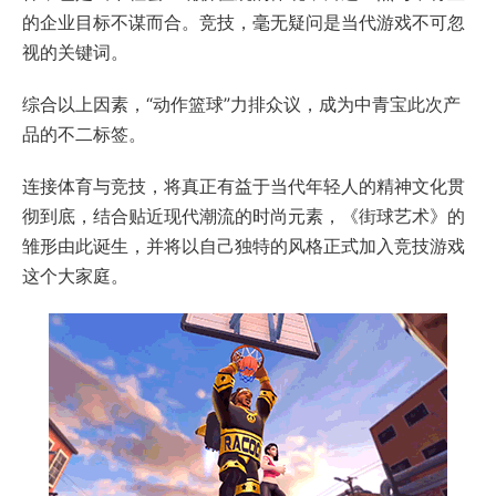
的企业目标不谋而合。竞技，毫无疑问是当代游戏不可忽
视的关键词。
综合以上因素，“动作篮球”力排众议，成为中青宝此次产
品的不二标签。
连接体育与竞技，将真正有益于当代年轻人的精神文化贯
彻到底，结合贴近现代潮流的时尚元素，《街球艺术》的
雏形由此诞生，并将以自己独特的风格正式加入竞技游戏
这个大家庭。