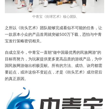
中青宝《街球艺术》核心团队
之所以《街头艺术》团队能够完成看似不可能的任务，让
一款原本小众的产品首周就突破500万下载，恐怕与中青
宝发行策略密切相关。
自成立至今，中青宝一直朝“做中国最优秀的民族网游”的
目标而努力，为玩家提供更多更高品质的游戏产品，为中
国民族网游做出积极贡献。所有的方法、成功、诀窍都需
要起点，或许这份不变起点，才是《街头艺术》成功背后
的真正原因。