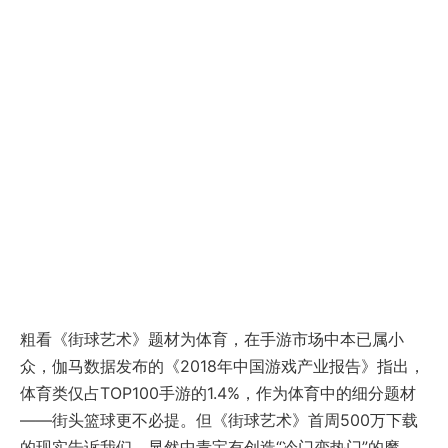
粗看《街球艺术》题材为体育，在手游市场中本已属小
众，伽马数据发布的《2018年中国游戏产业报告》指出，
体育类仅占TOP100手游的1.4%，作为体育中的细分题材
——街头篮球更不必提。但《街球艺术》首周500万下载
的现实告诉我们，显然中青宝有创造“冷门变热门”的魔