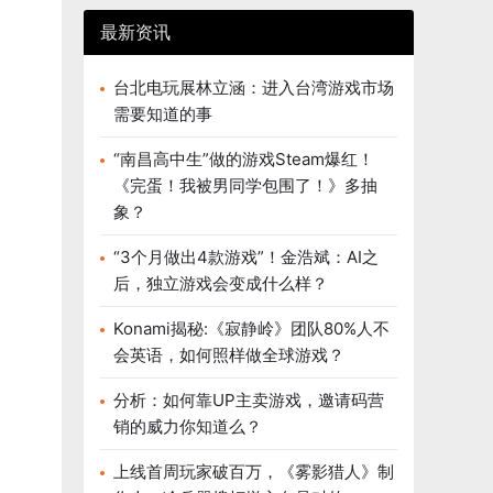
最新资讯
台北电玩展林立涵：进入台湾游戏市场
需要知道的事
“南昌高中生”做的游戏Steam爆红！
《完蛋！我被男同学包围了！》多抽
象？
“3个月做出4款游戏”！金浩斌：AI之
后，独立游戏会变成什么样？
Konami揭秘:《寂静岭》团队80%人不
会英语，如何照样做全球游戏？
分析：如何靠UP主卖游戏，邀请码营
销的威力你知道么？
上线首周玩家破百万，《雾影猎人》制