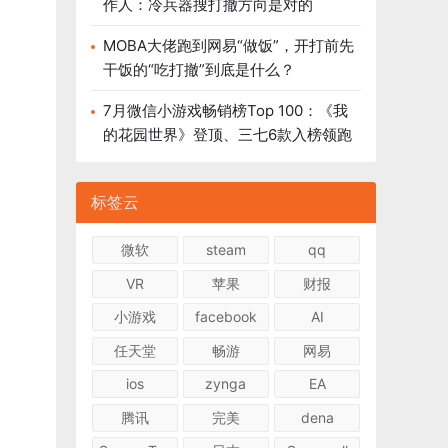
作人：冷兵器搜打撤方向是对的
MOBA大佬跑到网易“做饭”，开打前先
干饭的“吃打撤”到底是什么？
7月微信小游戏畅销榜Top 100：《我
的花园世界》登顶、三七6款入榜领跑
标签云
微软
steam
qq
VR
苹果
财报
小游戏
facebook
AI
任天堂
畅游
网易
ios
zynga
EA
腾讯
完美
dena