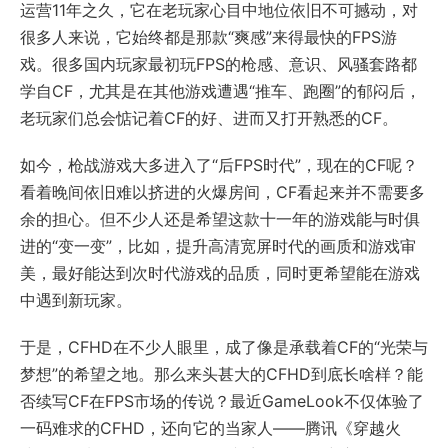
运营11年之久，它在老玩家心目中地位依旧不可撼动，对
很多人来说，它始终都是那款“爽感”来得最快的FPS游
戏。很多国内玩家最初玩FPS的枪感、意识、风骚套路都
学自CF，尤其是在其他游戏遭遇“推车、跑圈”的郁闷后，
老玩家们总会惦记着CF的好、进而又打开熟悉的CF。
如今，枪战游戏大多进入了“后FPS时代”，现在的CF呢？
看着晚间依旧难以挤进的火爆房间，CF看起来并不需要多
余的担心。但不少人还是希望这款十一年的游戏能与时俱
进的“变一变”，比如，提升高清宽屏时代的画质和游戏审
美，最好能达到次时代游戏的品质，同时更希望能在游戏
中遇到新玩家。
于是，CFHD在不少人眼里，成了像是承载着CF的“光荣与
梦想”的希望之地。那么来头甚大的CFHD到底长啥样？能
否续写CF在FPS市场的传说？最近GameLook不仅体验了
一码难求的CFHD，还向它的当家人——腾讯《穿越火