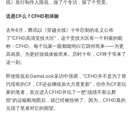
线》发行制作人陈侃，做了个专访，探了个究竟。
这是CF么？CFHD初体验
去年6月，腾讯以《穿越火线》十年巨制的名义公布
了“CFHD高清竞技大区”，这个竞技大区有一个利索的昵
称：CFHD。每个玩家一眼都能明白它因何而来——为更
高画质、为更好游戏体验而来。历时十年，CF终于等来了
这一刻。
即使陈侃在GameLook采访中强调，“CFHD并不是为了替
代现有的CF，CF还会继续加大力度更新”，但作为CF老玩
家的笔者，首次进入CFHD并玩了一把“战绩不那么辉
煌”的运输船地图后，就已经被惊艳了。因为，CFHD真的
兑现了笔者对它的期望。