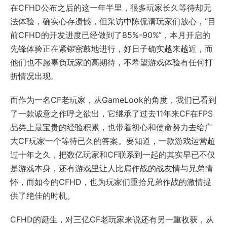
在CFHD公布之后的这一年半里，很多玩家长久等待却无
法体验，确实心存遗憾，但采访中陈侃请玩家们放心，“目
前CFHD的开发进度已经做到了85%-90%”，本月开启的
先锋体验正在紧锣密鼓地进行，好日子确实越来越近，而
他们也不愿辜负玩家的高期待，不希望游戏体验有任何打
折情况出现。
而作为一名CF老玩家，从GameLook的角度，我们已看到
了一款诚意之作呼之欲出，它继承了过去11年来CF在FPS
品类上最宝贵的经验积累，也带着初心和使命努力去给广
大CF玩家一个等待已久的答案。要知道，一款游戏运营超
过十年之久，把数亿玩家和CF联系到一起的其实早已不仅
是游戏本身，还有游戏里让人比肩作战的战友情与兄弟情
怀，而如今的CFHD，也为玩家们重拾兄弟作战的激情提
供了绝佳的时机。
CFHD的诞生，对三亿CF老玩家来说还有另一重收获，从