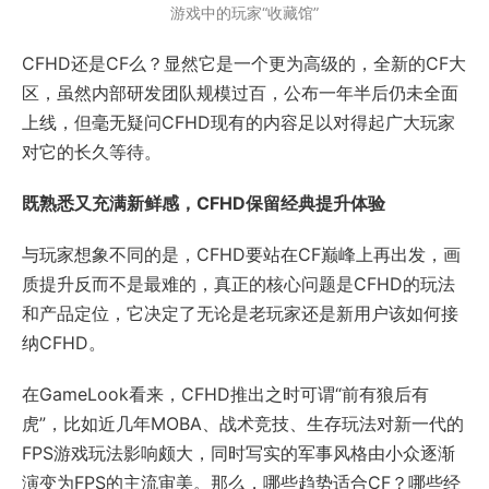
游戏中的玩家“收藏馆”
CFHD还是CF么？显然它是一个更为高级的，全新的CF大
区，虽然内部研发团队规模过百，公布一年半后仍未全面
上线，但毫无疑问CFHD现有的内容足以对得起广大玩家
对它的长久等待。
既熟悉又充满新鲜感，CFHD保留经典提升体验
与玩家想象不同的是，CFHD要站在CF巅峰上再出发，画
质提升反而不是最难的，真正的核心问题是CFHD的玩法
和产品定位，它决定了无论是老玩家还是新用户该如何接
纳CFHD。
在GameLook看来，CFHD推出之时可谓“前有狼后有
虎”，比如近几年MOBA、战术竞技、生存玩法对新一代的
FPS游戏玩法影响颇大，同时写实的军事风格由小众逐渐
演变为FPS的主流审美。那么，哪些趋势适合CF？哪些经