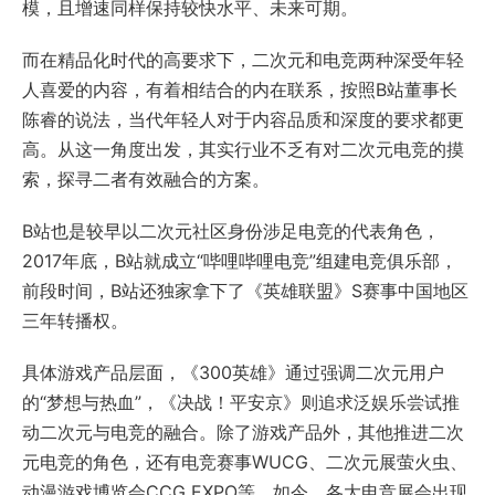
模，且增速同样保持较快水平、未来可期。
而在精品化时代的高要求下，二次元和电竞两种深受年轻
人喜爱的内容，有着相结合的内在联系，按照B站董事长
陈睿的说法，当代年轻人对于内容品质和深度的要求都更
高。从这一角度出发，其实行业不乏有对二次元电竞的摸
索，探寻二者有效融合的方案。
B站也是较早以二次元社区身份涉足电竞的代表角色，
2017年底，B站就成立“哔哩哔哩电竞”组建电竞俱乐部，
前段时间，B站还独家拿下了《英雄联盟》S赛事中国地区
三年转播权。
具体游戏产品层面，《300英雄》通过强调二次元用户
的“梦想与热血”，《决战！平安京》则追求泛娱乐尝试推
动二次元与电竞的融合。除了游戏产品外，其他推进二次
元电竞的角色，还有电竞赛事WUCG、二次元展萤火虫、
动漫游戏博览会CCG EXPO等。如今，各大电竞展会出现