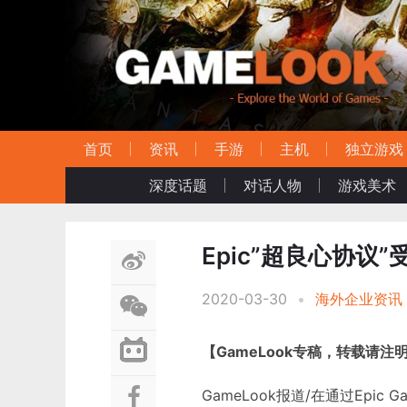
首页
资讯
手游
主机
独立游戏
深度话题
对话人物
游戏美术
Epic”超良心协议
2020-03-30
•
海外企业资讯
【GameLook专稿，转载请注
GameLook报道/在通过Epic