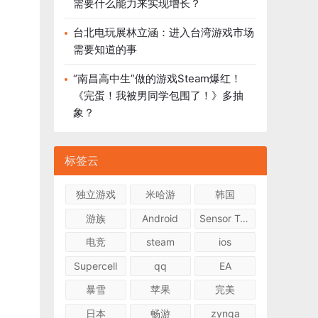
需要什么能力来实现增长？
台北电玩展林立涵：进入台湾游戏市场
需要知道的事
“南昌高中生”做的游戏Steam爆红！
《完蛋！我被男同学包围了！》多抽
象？
标签云
独立游戏
米哈游
韩国
游族
Android
Sensor Tower
电竞
steam
ios
Supercell
qq
EA
暴雪
苹果
完美
日本
畅游
zynga