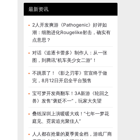
最新资讯
2人开发爽游《Pathogenic》好评如
潮：细胞进化Rougelike射击，确实有
点意思？
对话《追逐卡蕾多》制作人：从一张
图，到腾讯“机车美少女二游”！
不跳票了！《影之刃零》官宣终于做
完，8月12日开启全平台预售
宝可梦开发商翻车！3A新游《轮回之
兽》发售“褒贬不一”，玩家大失望
叠纸深圳上演暖暖大戏！“七年一梦花
庭见、霓裳追光聚佳人”
人人都在抢量的夏季黄金档，游戏厂商