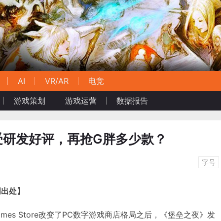
AI
VR/AR
电竞
游戏策划
游戏运营
数据报告
”受研发好评，再抢G胖多少款？
字号
明出处】
 Games Store改变了PC数字游戏商店格局之后，《堡垒之夜》发