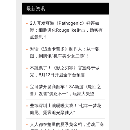
最新资讯
2人开发爽游《Pathogenic》好评如
潮：细胞进化Rougelike射击，确实有
点意思？
对话《追逐卡蕾多》制作人：从一张
图，到腾讯“机车美少女二游”！
不跳票了！《影之刃零》官宣终于做
完，8月12日开启全平台预售
宝可梦开发商翻车！3A新游《轮回之
兽》发售“褒贬不一”，玩家大失望
叠纸深圳上演暖暖大戏！“七年一梦花
庭见、霓裳追光聚佳人”
人人都在抢量的夏季黄金档，游戏厂商