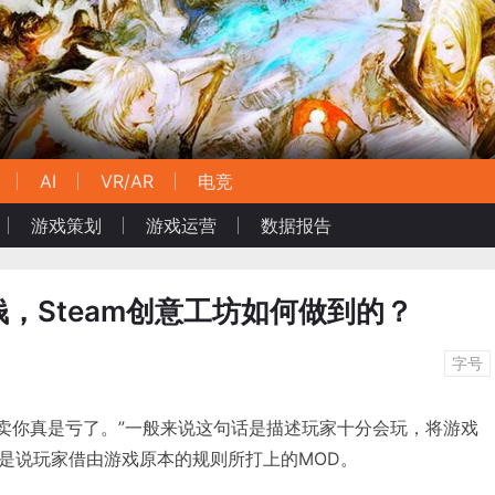
AI
VR/AR
电竞
游戏策划
游戏运营
数据报告
，Steam创意工坊如何做到的？
字号
X元钱卖你真是亏了。”一般来说这句话是描述玩家十分会玩，将游戏
是说玩家借由游戏原本的规则所打上的MOD。