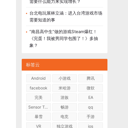
需要什么能力来实现增长？
台北电玩展林立涵：进入台湾游戏市场
需要知道的事
“南昌高中生”做的游戏Steam爆红！
《完蛋！我被男同学包围了！》多抽
象？
标签云
Android
小游戏
腾讯
facebook
米哈游
微软
完美
游族
EA
Sensor Tower
畅游
qq
暴雪
电竞
手游
VR
独立游戏
ios