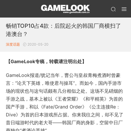
畅销TOP10占4款：后院起火的韩国厂商横扫了
港澳台？
深度话题
2020-05-20
【GameLook专稿，转载请注明出处】
GameLook报道/犹记当年，曹公与皇叔青梅煮酒时曾豪
言：“论天下英雄，唯使君与操耳”。而如今，国内手游市
场的现状也与这句话颇有几分相似之处。这场不见硝烟的
手游之战，基本上被以《王者荣耀》《和平精英》为首的
国产手游，和以《Fate/Grand Order》《公主连接Re：
Dive》为首的日本游戏所占据。你来我往之间，却不见了
昔日端游时代的老大哥——韩国厂商的身影，空留中日厂
商独自“煮酒论英雄”。