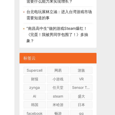
需要什么能力来实现增长？
台北电玩展林立涵：进入台湾游戏市场
需要知道的事
“南昌高中生”做的游戏Steam爆红！
《完蛋！我被男同学包围了！》多抽
象？
标签云
Supercell
网易
游族
财报
小游戏
VR
zynga
任天堂
Sensor Tower
AI
steam
盛大
韩国
米哈游
日本
facebook
畅游
qq