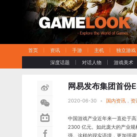
首页
资讯
手游
主机
独立游戏
深度话题
对话人物
游戏美术
网易发布集团首份E
2020-06-30
•
国内资讯
，
资
中国游戏产业近年来一直处于高
2300 亿元。如此庞大的产
强。这样的现实语境，更加强调