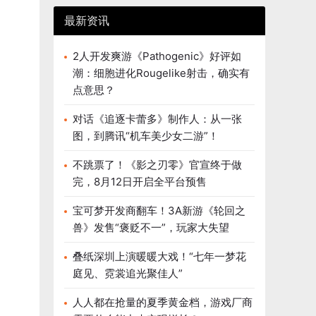
最新资讯
2人开发爽游《Pathogenic》好评如
潮：细胞进化Rougelike射击，确实有
点意思？
对话《追逐卡蕾多》制作人：从一张
图，到腾讯“机车美少女二游”！
不跳票了！《影之刃零》官宣终于做
完，8月12日开启全平台预售
宝可梦开发商翻车！3A新游《轮回之
兽》发售“褒贬不一”，玩家大失望
叠纸深圳上演暖暖大戏！“七年一梦花
庭见、霓裳追光聚佳人”
人人都在抢量的夏季黄金档，游戏厂商