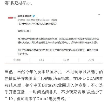
赛”将延期举办。
当然，虽然今年的赛事略显不足，不过玩家以及选手的
热情似乎并未随着Ti10的取消而锐减。在DPL-CDA的赛
程结束后，整个中国Dota2职业圈进入休赛期，不少选
手开启直播，一时间热闹非凡，不少玩家表示“虽然少了
Ti10，但却迎来了Dota2电竞春晚。”