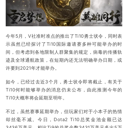
今年5月，V社准时准点的推出了Ti10勇士状令，同时表
示虽然已经探讨了Ti10国际邀请赛多种可能举办的时
间，但考虑到各地限制人群聚集的规定，病毒的传播轨
迹及全球通航政策，在短期内还无法明确举办日期，或
许要到2021年才能举办。
如今，已经过去近3个月，勇士状令即将截止，有关于
Ti10何时能够举办的消息仍未公布，由此推测今年的
Ti10大概率将会延期至明年。
不过，虽然赛事延期举办，但玩家们对于小本子的热情
却丝毫不减。今日，Dota2 Ti10总奖金池金额已达
3436万美元，相比Ti9的总奖金数3431万美元多出5万