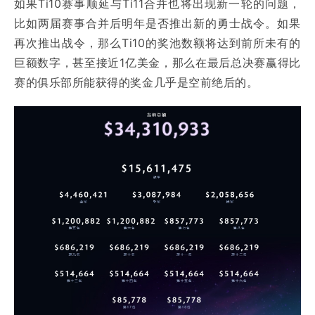
如果Ti10赛事顺延与Ti11合并也将出现新一轮的问题，
比如两届赛事合并后明年是否推出新的勇士战令。如果
再次推出战令，那么Ti10的奖池数额将达到前所未有的
巨额数字，甚至接近1亿美金，那么在最后总决赛赢得比
赛的俱乐部所能获得的奖金几乎是空前绝后的。