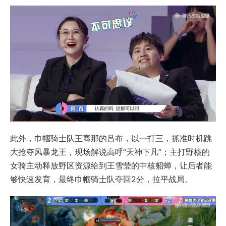
此外，巾帼骑士队王骞那的吕布，以一打三，抓准时机跳
大抢夺风暴龙王，现场解说高呼“天神下凡”；主打野核的
女骑主动释放野区资源给到王雪莹的中核貂蝉，让后者能
够快速发育，最终巾帼骑士队夺回2分，拉平战局。