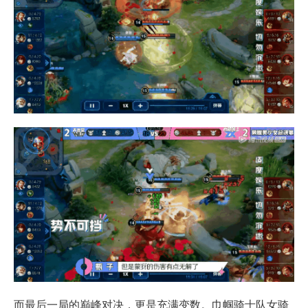
而最后一局的巅峰对决，更是充满变数。巾帼骑士队女骑