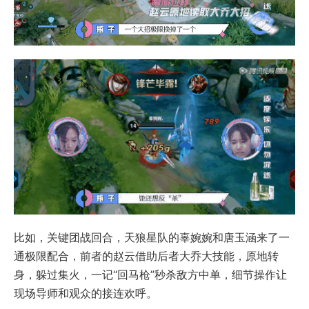
比如，关键团战回合，天狼星队的辜婉婉和唐玉涵来了一
通极限配合，前者的赵云借助后者大乔大技能，原地转
身，躲过集火，一记“回马枪”秒杀敌方中单，细节操作让
现场导师和观众的接连欢呼。