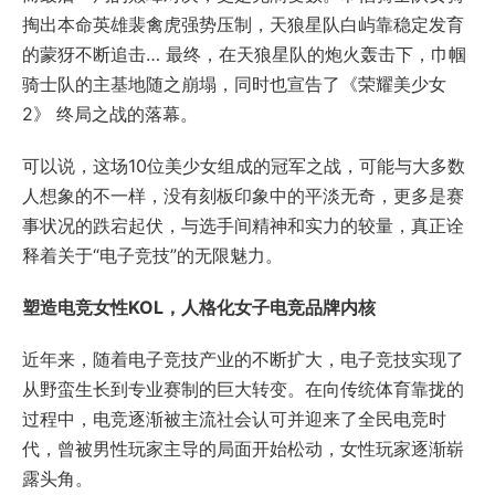
掏出本命英雄裴禽虎强势压制，天狼星队白屿靠稳定发育
的蒙犽不断追击… 最终，在天狼星队的炮火轰击下，巾帼
骑士队的主基地随之崩塌，同时也宣告了《荣耀美少女
2》 终局之战的落幕。
可以说，这场10位美少女组成的冠军之战，可能与大多数
人想象的不一样，没有刻板印象中的平淡无奇，更多是赛
事状况的跌宕起伏，与选手间精神和实力的较量，真正诠
释着关于“电子竞技”的无限魅力。
塑造电竞女性KOL，人格化女子电竞品牌内核
近年来，随着电子竞技产业的不断扩大，电子竞技实现了
从野蛮生长到专业赛制的巨大转变。在向传统体育靠拢的
过程中，电竞逐渐被主流社会认可并迎来了全民电竞时
代，曾被男性玩家主导的局面开始松动，女性玩家逐渐崭
露头角。