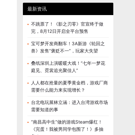
最新资讯
不跳票了！《影之刃零》官宣终于做
完，8月12日开启全平台预售
宝可梦开发商翻车！3A新游《轮回之
兽》发售“褒贬不一”，玩家大失望
叠纸深圳上演暖暖大戏！“七年一梦花
庭见、霓裳追光聚佳人”
人人都在抢量的夏季黄金档，游戏厂商
需要什么能力来实现增长？
台北电玩展林立涵：进入台湾游戏市场
需要知道的事
“南昌高中生”做的游戏Steam爆红！
《完蛋！我被男同学包围了！》多抽