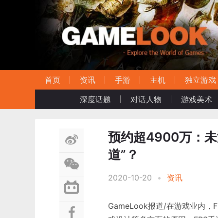
首页
资讯
手游
主机
独立游戏
深度话题
对话人物
游戏美术
预约超4900万：
道”？
2020-10-20
•
资讯
GameLook报道/在游戏业