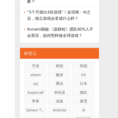
象？
“3个月做出4款游戏”！金浩斌：AI之
后，独立游戏会变成什么样？
Konami揭秘:《寂静岭》团队80%人不
会英语，如何照样做全球游戏？
标签云
手游
财报
韩国
steam
畅游
EA
qq
腾讯
日本
Supercell
米哈游
微软
苹果
游族
暴雪
Sensor Tower
Android
AI