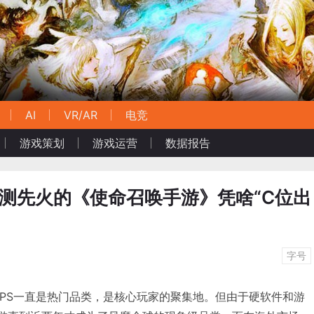
AI
VR/AR
电竞
游戏策划
游戏运营
数据报告
未测先火的《使命召唤手游》凭啥“C位出
字号
内，FPS一直是热门品类，是核心玩家的聚集地。但由于硬软件和游