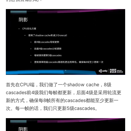
首先在CPU端，我们做了一个shadow cache，8级
cascades前4级我们每帧都更新，后面4级是采用轮流更
新的方式，确保每8帧所有的cascades都能至少更新一
次。每一帧的话，我们只更新5级cascades。