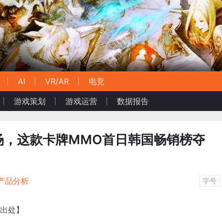
AI
VR/AR
电竞
游戏策划
游戏运营
数据报告
场，这款卡牌MMO首日韩国畅销榜夺
产品分析
字号
明出处】