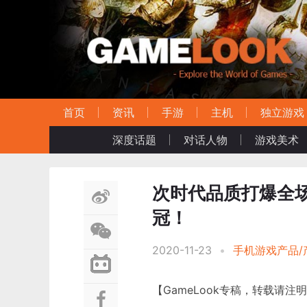
首页
资讯
手游
主机
独立游戏
深度话题
对话人物
游戏美术
次时代品质打爆全
冠！
2020-11-23
•
手机游戏产品/
【GameLook专稿，转载请注