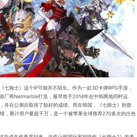
七骑士》这个IP可能并不陌生。作为一款3D卡牌RPG手游，
商Netmarble打造，最早曾于2014年在中韩两地同时运
，并在公测后取得了较好的成绩。而在韩国，《七骑士》则曾
成绩，累计用户量超千万，是一个被苹果全球推荐270多次的出色
）携带这款成名作再度归来，这也让韩国玩家对续作《七骑士2》的表