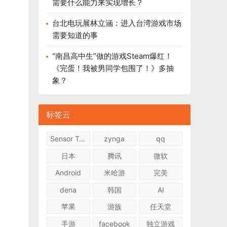
需要什么能力来实现增长？
台北电玩展林立涵：进入台湾游戏市场
需要知道的事
“南昌高中生”做的游戏Steam爆红！
《完蛋！我被男同学包围了！》多抽
象？
标签云
Sensor Tower
zynga
qq
日本
腾讯
微软
Android
米哈游
完美
dena
韩国
AI
苹果
游族
任天堂
手游
facebook
独立游戏