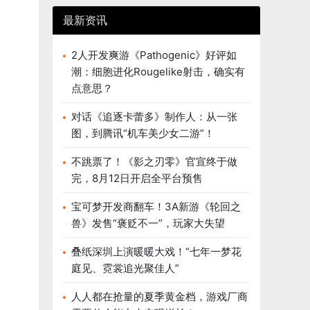
最新资讯
2人开发爽游《Pathogenic》好评如
潮：细胞进化Rougelike射击，确实有
点意思？
对话《追逐卡蕾多》制作人：从一张
图，到腾讯“机车美少女二游”！
不跳票了！《影之刃零》官宣终于做
完，8月12日开启全平台预售
宝可梦开发商翻车！3A新游《轮回之
兽》发售“褒贬不一”，玩家大失望
叠纸深圳上演暖暖大戏！“七年一梦花
庭见、霓裳追光聚佳人”
人人都在抢量的夏季黄金档，游戏厂商