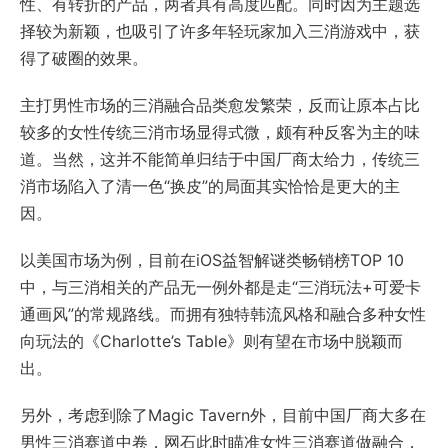
性、有转折的产品，两者具有高度匹配。同时因为主题选
择较为新颖，也吸引了许多年轻玩家加入三消游戏中，获
得了破圈的效果。
主打男性市场的三消融合品类愈发繁荣，反而让原本占比
较多的女性传统三消市场显得式微，颇有种反客为主的味
道。当然，这并不能简单归结于中国厂商太给力，传统三
消市场陷入了清一色“换皮”的局面其实恰恰是更大的主
因。
以美国市场为例，目前在iOS益智解谜类畅销榜TOP 10
中，与三消相关的产品无一例外都是走“三消玩法+可爱卡
通画风”的常规路线。而拥有独特韩流风格和融合多种女性
向玩法的《Charlotte’s Table》则有望在市场中脱颖而
出。
另外，考虑到除了Magic Tavern外，目前中国厂商大多在
男性三消赛道中卷，网石此时瞄准女性三消赛道做融合，