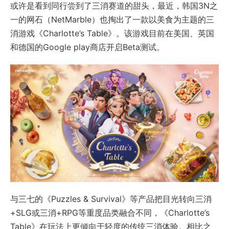
或许是看到同行尝到了三消赛道的甜头，最近，韩国3N之
一的网石（NetMarble）也掏出了一款以美食为主题的三
消游戏《Charlotte’s Table》。该游戏目前在美国、英国
和德国的Google play商店开启Beta测试。
与三七的《Puzzles & Survival》等产品把目光转向三消
+SLG或三消+RPG等重度品类融合不同，《Charlotte’s
Table》在玩法上更倾向于轻度的传统三消体验。相比之