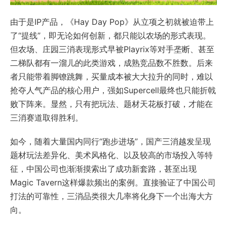
由于是IP产品，《Hay Day Pop》从立项之初就被迫带上
了“提线”，即无论如何创新，都只能以农场的形式表现。
但农场、庄园三消表现形式早被Playrix等对手垄断、甚至
二梯队都有一溜儿的此类游戏，成熟竞品数不胜数。后来
者只能带着脚镣跳舞，买量成本被大大拉升的同时，难以
抢夺人气产品的核心用户，强如Supercell最终也只能折戟
败下阵来。显然，只有把玩法、题材天花板打破，才能在
三消赛道取得胜利。
如今，随着大量国内同行“跑步进场”，国产三消越发呈现
题材玩法差异化、美术风格化、以及较高的市场投入等特
征，中国公司也渐渐摸索出了成功新套路，甚至出现
Magic Tavern这样爆款频出的案例。直接验证了中国公司
打法的可靠性，三消品类很大几率将化身下一个出海大方
向。