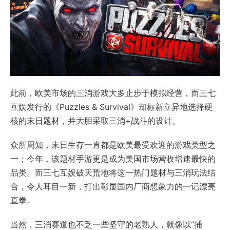
此前，欧美市场的三消游戏大多止步于模拟经营，而三七
互娱发行的《Puzzles & Survival》却标新立异地选择硬
核的末日题材，并大胆采取三消+战斗的设计。
众所周知，末日生存一直都是欧美最受欢迎的游戏类型之
一；今年，该题材手游更是成为美国市场营收增速最快的
品类。而三七互娱破天荒地将这一热门题材与三消玩法结
合，令人耳目一新，打出彰显国内厂商想象力的一记漂亮
直拳。
当然，三消赛道也不乏一些坚守的老熟人，就像以“捕