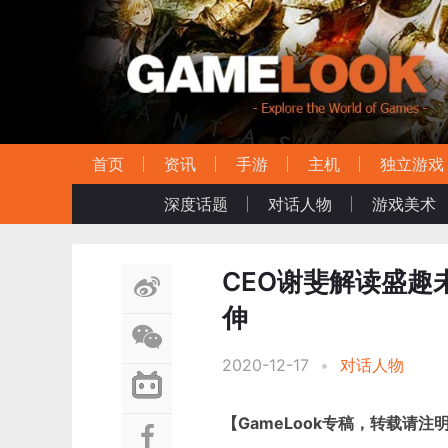
首页
资讯
手游
主机
独立游戏
深度话题
对话人物
游戏美术
CEO谢斐解读盛
伸
2020-12-17
•
对话人物
【GameLook专稿，转载请注