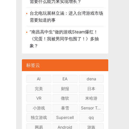
需要什么能力来实现增长？
台北电玩展林立涵：进入台湾游戏市场
需要知道的事
“南昌高中生”做的游戏Steam爆红！
《完蛋！我被男同学包围了！》多抽
象？
标签云
AI
EA
dena
完美
财报
日本
VR
微软
米哈游
小游戏
暴雪
Sensor Tower
独立游戏
Supercell
qq
网易
Android
游族