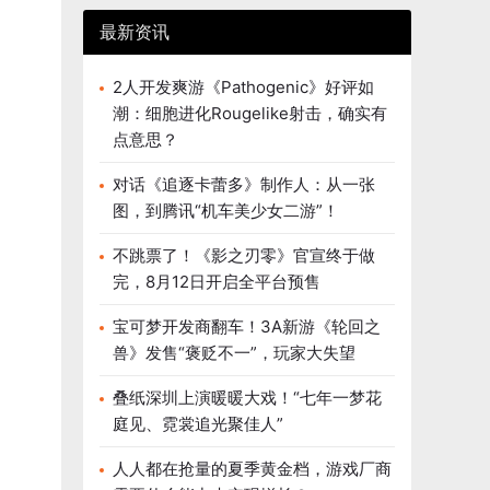
最新资讯
2人开发爽游《Pathogenic》好评如
潮：细胞进化Rougelike射击，确实有
点意思？
对话《追逐卡蕾多》制作人：从一张
图，到腾讯“机车美少女二游”！
不跳票了！《影之刃零》官宣终于做
完，8月12日开启全平台预售
宝可梦开发商翻车！3A新游《轮回之
兽》发售“褒贬不一”，玩家大失望
叠纸深圳上演暖暖大戏！“七年一梦花
庭见、霓裳追光聚佳人”
人人都在抢量的夏季黄金档，游戏厂商