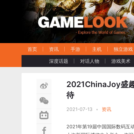
首页
资讯
手游
主机
独立游戏
深度话题
对话人物
游戏美术
2021ChinaJoy
待
2021-07-13
•
资讯
2021年第19届中国国际数码互