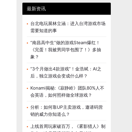
最新资讯
台北电玩展林立涵：进入台湾游戏市场
需要知道的事
“南昌高中生”做的游戏Steam爆红！
《完蛋！我被男同学包围了！》多抽
象？
“3个月做出4款游戏”！金浩斌：AI之
后，独立游戏会变成什么样？
Konami揭秘:《寂静岭》团队80%人不
会英语，如何照样做全球游戏？
分析：如何靠UP主卖游戏，邀请码营
销的威力你知道么？
上线首周玩家破百万，《雾影猎人》制