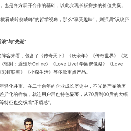
，也是各方展开合作的基础，以此实现长板拼接的价值共赢。
种“横看成岭侧成峰”的哲学视角，那么“享受趣味”，则强调“识破庐
浪”与“先潮”
oy的阵容来看，包含了《传奇天下》《庆余年》《传奇世界》《龙
：避难所Online》《Love Live! 学园偶像祭》《Love
耀》《彩虹联萌》《小森生活》等多款重点产品。
年轻化并重。在二十余年的企业成长历史中，不光是产品池历
差异化的样貌，就连用户群也特色显著，从70后到00后的大幅
等特征也交织着“矛盾感”。