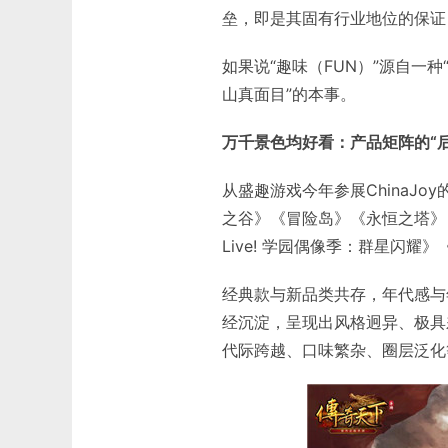
垒，即是其固有行业地位的保证
如果说“趣味（FUN）”源自一
山真面目”的本事。
万千景色均好看：产品矩阵的“后
从盛趣游戏今年参展ChinaJ
之谷》《冒险岛》《永恒之塔》《辐射
Live! 学园偶像季：群星闪
经典款与新品类共存，年代感与
经沉淀，呈现出风格迥异、极具
代际跨越、口味繁杂、圈层泛化