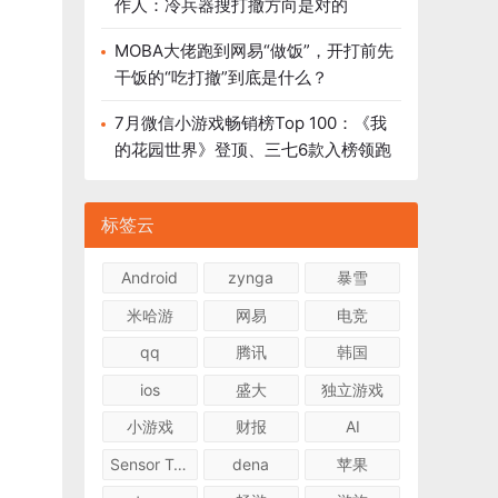
作人：冷兵器搜打撤方向是对的
MOBA大佬跑到网易“做饭”，开打前先
干饭的“吃打撤”到底是什么？
7月微信小游戏畅销榜Top 100：《我
的花园世界》登顶、三七6款入榜领跑
标签云
Android
zynga
暴雪
米哈游
网易
电竞
qq
腾讯
韩国
ios
盛大
独立游戏
小游戏
财报
AI
Sensor Tower
dena
苹果