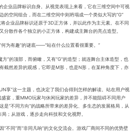
全新的企业品牌标识自身。从视觉表现上来看，它在三维空间中可视
边的空间组合，而在二维空间中则坍塌成一个类似大写的“G”
就将企业品牌标识还原于3D正方体，并以此作为主元素。在不同
又分散作各个独立的小正方体，构建成主舞台的亮点造型。
何为有趣”的谜底——“站在什么位置看很重要。”
魔方”的顶部，而俯瞰，又有“G”的造型；就连舞台主体造型，也
有截然差异的观感，它即是M形，也是N形，在某种角度下，亦
FUN享”这一主题，也决定了我们会得到怎样的解读。站在用户视
游戏盛宴，重MMO玩家与休闲玩家的差异，并不能阻碍不同用户
这是“不同方向”的战略所带来的差异化、多生态的发展格局，从
布局；从游戏，逐步走向科技和文化视野。
因“不同”而“非同凡响”的文化交流会。游戏厂商间不同的优势壁