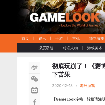
首页
资讯
手游
主机
独立游戏
深度话题
对话人物
游戏美术
彻底玩崩了！《赛博
下苦果
2020-12-18
•
海外游戏
【GameLook专稿，转载请注