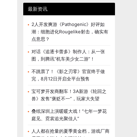
最新资讯
2人开发爽游《Pathogenic》好评如
潮：细胞进化Rougelike射击，确实有
点意思？
对话《追逐卡蕾多》制作人：从一张
图，到腾讯“机车美少女二游”！
不跳票了！《影之刃零》官宣终于做
完，8月12日开启全平台预售
宝可梦开发商翻车！3A新游《轮回之
兽》发售“褒贬不一”，玩家大失望
叠纸深圳上演暖暖大戏！“七年一梦花
庭见、霓裳追光聚佳人”
人人都在抢量的夏季黄金档，游戏厂商