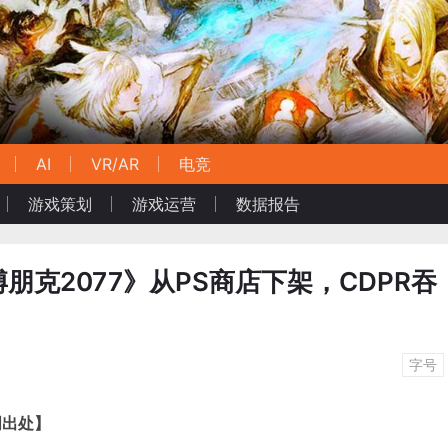
AI
VR/AR
电竞
游戏策划
游戏运营
数据报告
朋克2077》从PS商店下架，CDPR吞
字号
明出处】