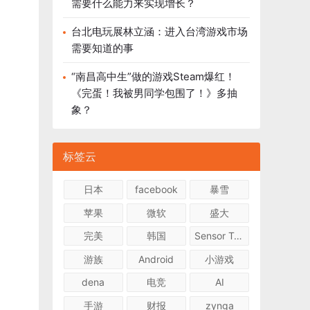
需要什么能力来实现增长？
台北电玩展林立涵：进入台湾游戏市场
需要知道的事
“南昌高中生”做的游戏Steam爆红！
《完蛋！我被男同学包围了！》多抽
象？
标签云
日本
facebook
暴雪
苹果
微软
盛大
完美
韩国
Sensor Tower
游族
Android
小游戏
dena
电竞
AI
手游
财报
zynga