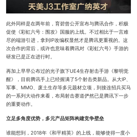
此外同样是在两年前，育碧曾公开宣布与腾讯合作，积极
促使《彩虹六号：围攻》国服的上线。不过相比于一言难
尽的端游引进，拿到IP改编权显然才是腾讯更重视的。这
次合作的背后，或许也意味着腾讯对《彩虹六号》手游的
研发已是正在进行时。
再加上早早公布过的光子旗下UE4生存射击手游《黎明觉
醒》，目前腾讯手上已经握满了5个射击类新品。从大IP、
军事、MMO、废土生存等多元题材立项，到接连招兵买马
的一系列大动作来看，布局射击赛道俨然已是腾讯下一步
的重要动作。
立足多角度优势，多元产品矩阵构建竞争壁垒
谁能想到，2018年《和平精英》的上线，能够使得一度小