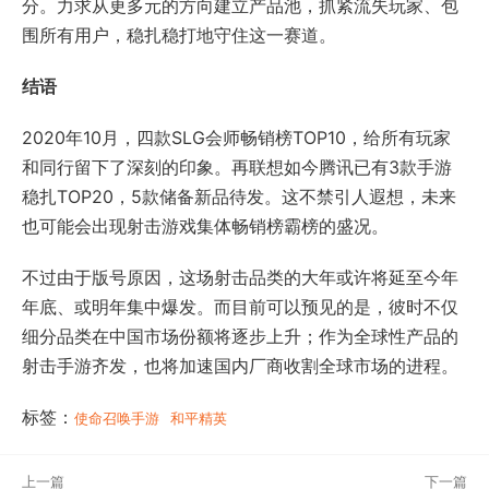
分。力求从更多元的方向建立产品池，抓紧流失玩家、包
围所有用户，稳扎稳打地守住这一赛道。
结语
2020年10月，四款SLG会师畅销榜TOP10，给所有玩家
和同行留下了深刻的印象。再联想如今腾讯已有3款手游
稳扎TOP20，5款储备新品待发。这不禁引人遐想，未来
也可能会出现射击游戏集体畅销榜霸榜的盛况。
不过由于版号原因，这场射击品类的大年或许将延至今年
年底、或明年集中爆发。而目前可以预见的是，彼时不仅
细分品类在中国市场份额将逐步上升；作为全球性产品的
射击手游齐发，也将加速国内厂商收割全球市场的进程。
标签：
使命召唤手游
和平精英
上一篇
下一篇