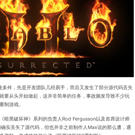
途多舛，先是开发团队几经易手，而后又发生了部分源代码丢失
就要从头开始做起，这并非简单的任务，事故频发导致不少玩
重制游戏。
黑破坏神》系列的负责人Rod Fergusson以及首席设计师
，虽然我们确实丢失了源代码，但也并非之前制作人Max说的那么遭，通