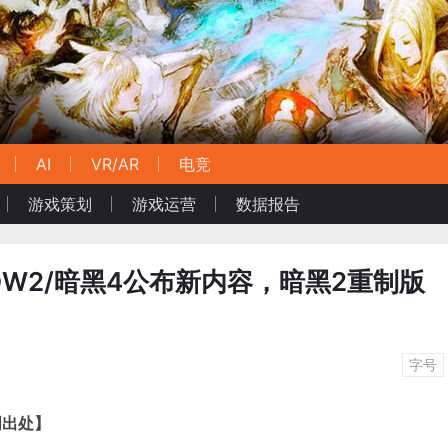
AI
VR/AR
电竞
游戏策划
游戏运营
数据报告
W2/暗黑4公布新内容，暗黑2重制版
字号
明出处】