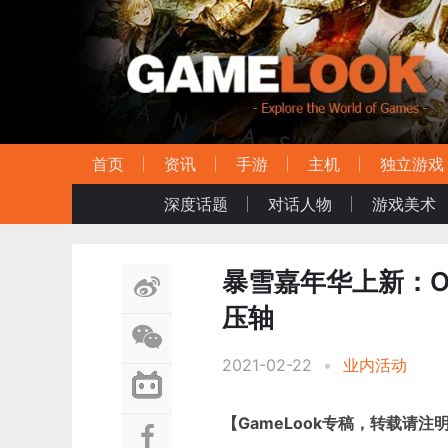
首页
资讯
手游
主机
独立游戏
深度话题
对话人物
游戏美术
暴雪嘉年华上新：O
压轴
2021-02-22
•
业内活动
【GameLook专稿，转载请注