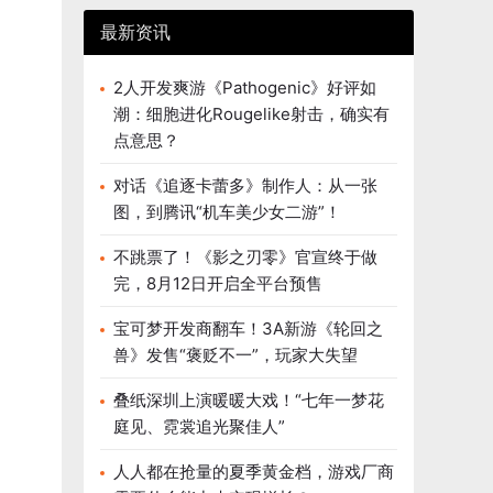
最新资讯
2人开发爽游《Pathogenic》好评如
潮：细胞进化Rougelike射击，确实有
点意思？
对话《追逐卡蕾多》制作人：从一张
图，到腾讯“机车美少女二游”！
不跳票了！《影之刃零》官宣终于做
完，8月12日开启全平台预售
宝可梦开发商翻车！3A新游《轮回之
兽》发售“褒贬不一”，玩家大失望
叠纸深圳上演暖暖大戏！“七年一梦花
庭见、霓裳追光聚佳人”
人人都在抢量的夏季黄金档，游戏厂商