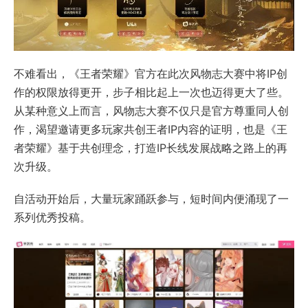
不难看出，《王者荣耀》官方在此次风物志大赛中将IP创
作的权限放得更开，步子相比起上一次也迈得更大了些。
从某种意义上而言，风物志大赛不仅只是官方尊重同人创
作，渴望邀请更多玩家共创王者IP内容的证明，也是《王
者荣耀》基于共创理念，打造IP长线发展战略之路上的再
次升级。
自活动开始后，大量玩家踊跃参与，短时间内便涌现了一
系列优秀投稿。