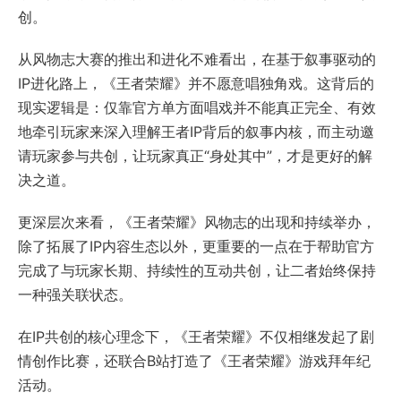
创。
从风物志大赛的推出和进化不难看出，在基于叙事驱动的
IP进化路上，《王者荣耀》并不愿意唱独角戏。这背后的
现实逻辑是：仅靠官方单方面唱戏并不能真正完全、有效
地牵引玩家来深入理解王者IP背后的叙事内核，而主动邀
请玩家参与共创，让玩家真正“身处其中”，才是更好的解
决之道。
更深层次来看，《王者荣耀》风物志的出现和持续举办，
除了拓展了IP内容生态以外，更重要的一点在于帮助官方
完成了与玩家长期、持续性的互动共创，让二者始终保持
一种强关联状态。
在IP共创的核心理念下，《王者荣耀》不仅相继发起了剧
情创作比赛，还联合B站打造了《王者荣耀》游戏拜年纪
活动。