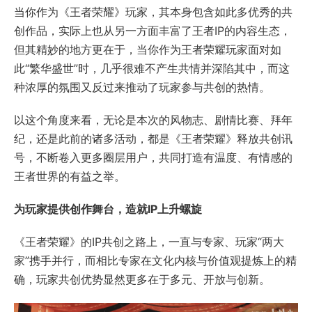
当你作为《王者荣耀》玩家，其本身包含如此多优秀的共
创作品，实际上也从另一方面丰富了王者IP的内容生态，
但其精妙的地方更在于，当你作为王者荣耀玩家面对如
此“繁华盛世”时，几乎很难不产生共情并深陷其中，而这
种浓厚的氛围又反过来推动了玩家参与共创的热情。
以这个角度来看，无论是本次的风物志、剧情比赛、拜年
纪，还是此前的诸多活动，都是《王者荣耀》释放共创讯
号，不断卷入更多圈层用户，共同打造有温度、有情感的
王者世界的有益之举。
为玩家提供创作舞台，造就IP上升螺旋
《王者荣耀》的IP共创之路上，一直与专家、玩家“两大
家”携手并行，而相比专家在文化内核与价值观提炼上的精
确，玩家共创优势显然更多在于多元、开放与创新。