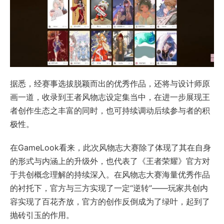
据悉，经赛事选拔脱颖而出的优秀作品，还将与设计师原
画一道，收录到王者风物志设定集当中，在进一步展现王
者创作生态之丰富的同时，也可持续调动后续参与者的积
极性。
在GameLook看来，此次风物志大赛除了体现了其在自身
的形式与内涵上的升级外，也代表了《王者荣耀》官方对
于共创概念理解的持续深入。在风物志大赛海量优秀作品
的衬托下，官方与三方实现了一定“逆转”——玩家共创内
容实现了百花齐放，官方的创作反倒成为了绿叶，起到了
抛砖引玉的作用。