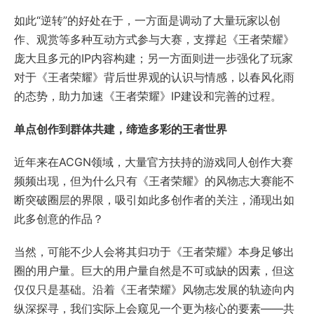
如此“逆转”的好处在于，一方面是调动了大量玩家以创
作、观赏等多种互动方式参与大赛，支撑起《王者荣耀》
庞大且多元的IP内容构建；另一方面则进一步强化了玩家
对于《王者荣耀》背后世界观的认识与情感，以春风化雨
的态势，助力加速《王者荣耀》IP建设和完善的过程。
单点创作到群体共建，缔造多彩的王者世界
近年来在ACGN领域，大量官方扶持的游戏同人创作大赛
频频出现，但为什么只有《王者荣耀》的风物志大赛能不
断突破圈层的界限，吸引如此多创作者的关注，涌现出如
此多创意的作品？
当然，可能不少人会将其归功于《王者荣耀》本身足够出
圈的用户量。巨大的用户量自然是不可或缺的因素，但这
仅仅只是基础。沿着《王者荣耀》风物志发展的轨迹向内
纵深探寻，我们实际上会窥见一个更为核心的要素——共