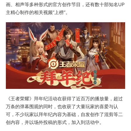
画、相声等多种形式的官方创作节目，还有数十部知名UP
主精心制作的相关视频“上榜”。
《王者荣耀》拜年纪活动在获得了近百万的播放量，超过
万条的弹幕围观的同时，也收获了大量玩家的喜爱与认
可，不少玩家以拜年纪内容为基础，自发创作了混剪等二
创内容，并以场外投稿的形式，加入到活动中。