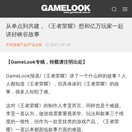
从单点到共建，《王者荣耀》想和亿万玩家一起
讲好峡谷故事
手机游戏产品/产品分析
2021-02-26
【GameLook专稿，转载请注明出处】
GameLook报道/《王者荣耀》讲了一个什么样的故事？人
人都知道《王者荣耀》，但具体谈到《王者荣耀》的故
事，很多人却犯了难。
这对《王者荣耀》的制作人李旻而言，同样也是个难题。
李旻一直认为，做游戏需要重视美学、玩法和叙事三个维
度的一致性，但作为一款竞技类的游戏产品，《王者荣
耀》一直以来都面临叙事方面的难题。