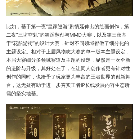
比如，基于第一夜“皇家巡游”剧情延伸出的绘画创作，第
二夜“三坊夺魁”的舞蹈翻创与MMD大赛，以及第三夜基
于“花船游街”的设计大赛，针对不同领域都做了细分化的
主题设定。相对于上届风物志大赛的单一版本主题设定，
本届大赛细分多领域赛道及主题的设定，显然是一次全新
的进阶与升级，其好处在于，在让同人创作者更有针对性
创作的同时，也给予了玩家更为丰富的王者世界的创新舞
台，这无疑有助于进一步夯实王者IP长线发展内容生态所
需的坚实地基。