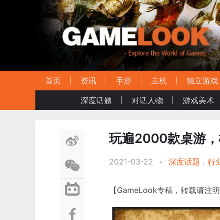
首页
资讯
手游
主机
独立游戏
深度话题
对话人物
游戏美术
玩遍2000款桌游
2021-03-22
•
深度话题
，
行
【GameLook专稿，转载请注