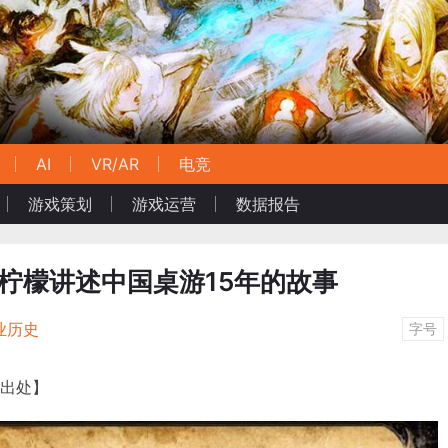
AI
VR/AR
电竞
游戏策划
游戏运营
数据报告
，柠檬讲述中国桌游15年的故事
业历史
字号
明出处】