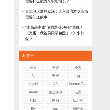
需要什么能力来实现增长？
台北电玩展林立涵：进入台湾游戏市场
需要知道的事
“南昌高中生”做的游戏Steam爆红！
《完蛋！我被男同学包围了！》多抽
象？
标签云
完美
手游
盛大
AI
财报
qq
小游戏
VR
Sensor Tower
steam
独立游戏
电竞
韩国
网易
任天堂
EA
ios
米哈游