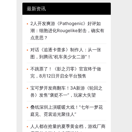
最新资讯
2人开发爽游《Pathogenic》好评如
潮：细胞进化Rougelike射击，确实有
点意思？
对话《追逐卡蕾多》制作人：从一张
图，到腾讯“机车美少女二游”！
不跳票了！《影之刃零》官宣终于做
完，8月12日开启全平台预售
宝可梦开发商翻车！3A新游《轮回之
兽》发售“褒贬不一”，玩家大失望
叠纸深圳上演暖暖大戏！“七年一梦花
庭见、霓裳追光聚佳人”
人人都在抢量的夏季黄金档，游戏厂商