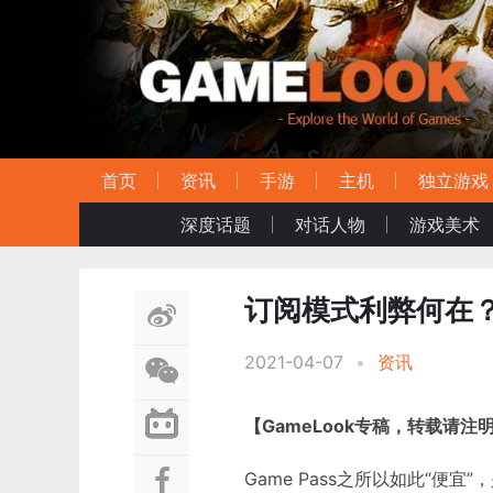
首页
资讯
手游
主机
独立游戏
深度话题
对话人物
游戏美术
订阅模式利弊何在？微
2021-04-07
•
资讯
【GameLook专稿，转载请注
Game Pass之所以如此“