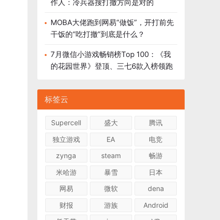
作人：冷兵器搜打撤方向是对的
MOBA大佬跑到网易“做饭”，开打前先
干饭的“吃打撤”到底是什么？
7月微信小游戏畅销榜Top 100：《我
的花园世界》登顶、三七6款入榜领跑
标签云
Supercell
盛大
腾讯
独立游戏
EA
电竞
zynga
steam
畅游
米哈游
暴雪
日本
网易
微软
dena
财报
游族
Android