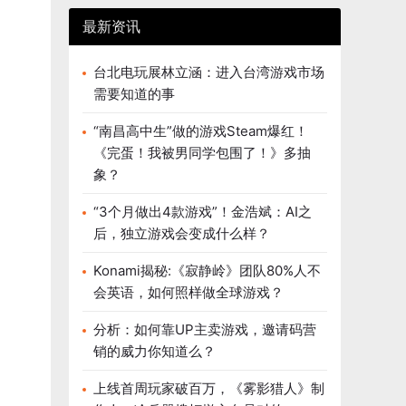
最新资讯
台北电玩展林立涵：进入台湾游戏市场
需要知道的事
“南昌高中生”做的游戏Steam爆红！
《完蛋！我被男同学包围了！》多抽
象？
“3个月做出4款游戏”！金浩斌：AI之
后，独立游戏会变成什么样？
Konami揭秘:《寂静岭》团队80%人不
会英语，如何照样做全球游戏？
分析：如何靠UP主卖游戏，邀请码营
销的威力你知道么？
上线首周玩家破百万，《雾影猎人》制