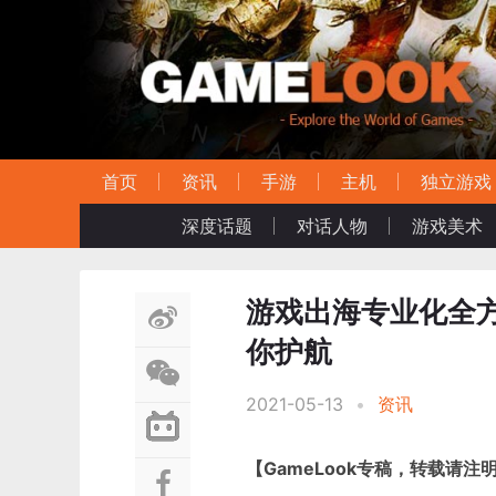
首页
资讯
手游
主机
独立游戏
深度话题
对话人物
游戏美术
游戏出海专业化全方
你护航
2021-05-13
•
资讯
【GameLook专稿，转载请注