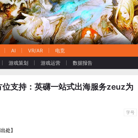
AI
VR/AR
电竞
游戏策划
游戏运营
数据报告
位支持：英礴一站式出海服务zeuz为
字号
明出处】