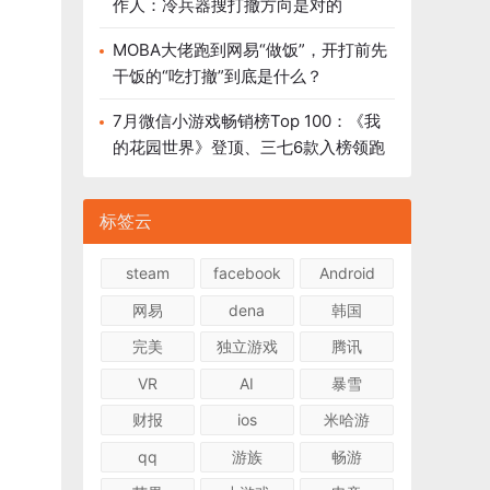
作人：冷兵器搜打撤方向是对的
MOBA大佬跑到网易“做饭”，开打前先
干饭的“吃打撤”到底是什么？
7月微信小游戏畅销榜Top 100：《我
的花园世界》登顶、三七6款入榜领跑
标签云
steam
facebook
Android
网易
dena
韩国
完美
独立游戏
腾讯
VR
AI
暴雪
财报
ios
米哈游
qq
游族
畅游