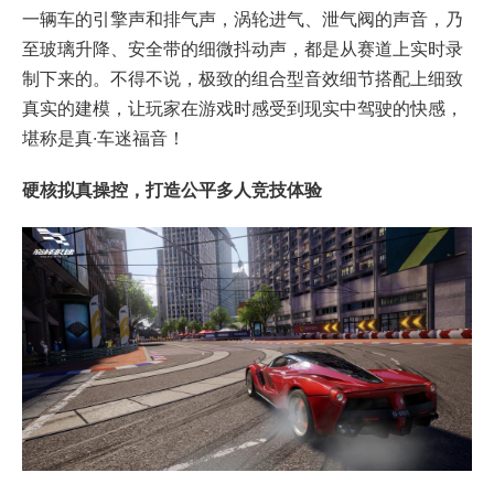
一辆车的引擎声和排气声，涡轮进气、泄气阀的声音，乃
至玻璃升降、安全带的细微抖动声，都是从赛道上实时录
制下来的。不得不说，极致的组合型音效细节搭配上细致
真实的建模，让玩家在游戏时感受到现实中驾驶的快感，
堪称是真·车迷福音！
硬核拟真操控
，
打造公平多人竞技体验