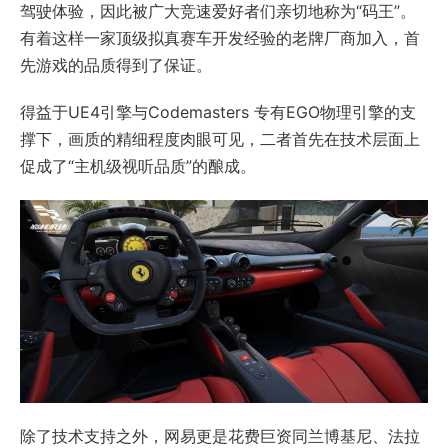
驾驶体验，因此被广大竞速爱好者们亲切地称为“码王”。
有着这样一家顶级拟真赛车开发经验的老牌厂商加入，首
先游戏的品质得到了保证。
得益于UE4引擎与Codemasters 专有EGO物理引擎的支
撑下，画质的精细程度肉眼可见，二者首先在技术层面上
促成了“主机级视听品质”的酿成。
除了技术支持之外，网易更是花费巨资同兰博基尼、法拉