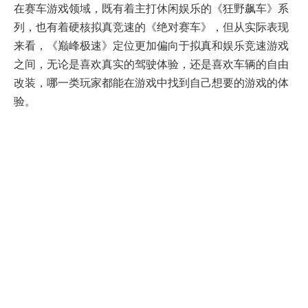
在赛车游戏领域，既有着主打休闲娱乐的《狂野飙车》系
列，也有着硬核拟真竞速的《绝对赛车》，但从实际表现
来看，《巅峰极速》定位更加偏向于拟真和娱乐竞速游戏
之间，无论是喜欢真实的驾驶体验，还是喜欢车辆的自由
改装，哪一类玩家都能在游戏中找到自己想要的游戏的体
验。