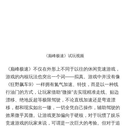
《巅峰极速》试玩视频
《巅峰极速》不仅在外形上不同于以往的休闲竞速游戏，
游戏的内核玩法也突出一个词——拟真。游戏中并没有像
《狂野飙车9》一样拥有氮气加速、特技，而是以一种线
行油门的方式，让玩家借助“微操”去实现精准走线、贴边
漂移、绝地反超等极限驾驶，不论直线加速还是弯道漂
移，都和现实如出一辙，一切全凭自己操作，辅助驾驶的
效果微乎其微。让游戏更加偏向于硬核，对于玩惯了娱乐
竞速游戏的玩家来说，可谓是一次巨大的考验。但对于追