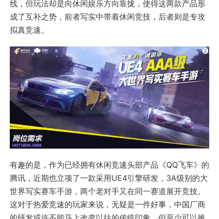
线，但玩法却是向休闲娱乐方向靠拢，使得这两款产品形
成了互补之势，前者写实中带着休闲竞技，后者则是专攻
拟真竞速。
有趣的是，作为已经拥有休闲竞速头部产品《QQ飞车》的
腾讯，近期也立项了一款采用UE4引擎研发，3A级别的大
世界写实赛车手游，两个老对手又在同一赛道展开竞技。
这对于热爱竞速的玩家来说，无疑是一件好事，中国厂商
的研发或许不能马上改变以往的传统印象，但至少可以推