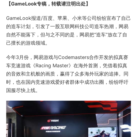
【GameLook专稿，转载请注明出处】
GameLook报道/百度、苹果、小米等公司纷纷宣布了自己
的造车计划，引发了一股互联网科技公司造车热潮，网易
自然不能落下，但与之不同的是，网易把“造车”放在了自
己擅长的游戏领域。
今年3月份，网易游戏与Codemasters合作开发的拟真赛
车竞速游戏《Racing Master》在海外首测，凭借着拟真
的音效和主机般的画质，赢得了众多海外玩家的追捧。同
时，也在国内竞速游戏爱好者群体中成功出圈，纷纷呼吁
国服尽快上线。