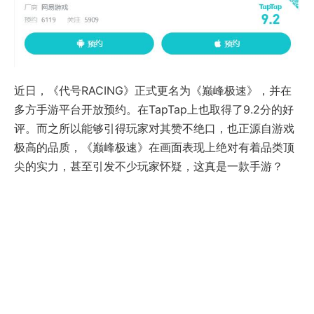
近日，《代号RACING》正式更名为《巅峰极速》，并在
多方手游平台开放预约。在TapTap上也取得了9.2分的好
评。而之所以能够引得玩家对其赞不绝口，也正源自游戏
极高的品质，《巅峰极速》在画面表现上绝对有着品类顶
尖的实力，甚至引发不少玩家怀疑，这真是一款手游？