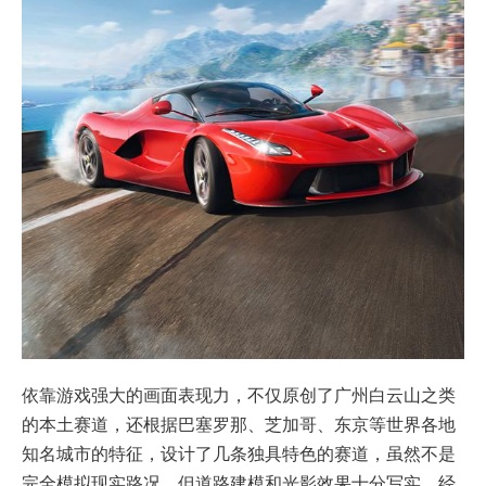
依靠游戏强大的画面表现力，不仅原创了广州白云山之类
的本土赛道，还根据巴塞罗那、芝加哥、东京等世界各地
知名城市的特征，设计了几条独具特色的赛道，虽然不是
完全模拟现实路况，但道路建模和光影效果十分写实。经