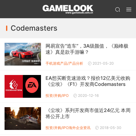
Codemasters
网易宣告“造车”，3A级颜值，《巅峰极
速》真是款手游嘛？
手机游戏产品/产品分析
2021-05-20
EA想买断竞速游戏？报价12亿美元收购
《尘埃》《F1》开发商Codemasters
投资/并购/IPO
2020-12-16
《尘埃》系列开发商市值近24亿元 本周
将公开上市
投资/并购/IPO
海外企业资讯
2018-05-30