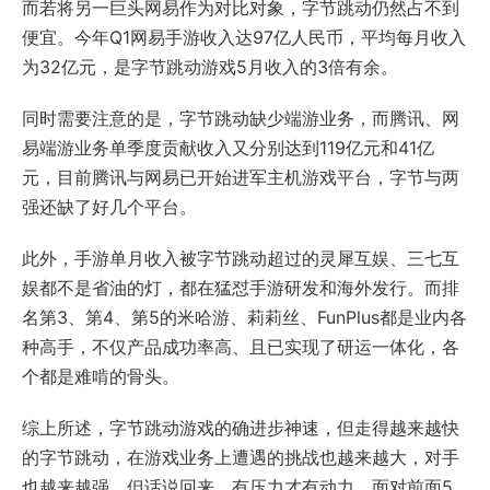
而若将另一巨头网易作为对比对象，字节跳动仍然占不到
便宜。今年Q1网易手游收入达97亿人民币，平均每月收入
为32亿元，是字节跳动游戏5月收入的3倍有余。
同时需要注意的是，字节跳动缺少端游业务，而腾讯、网
易端游业务单季度贡献收入又分别达到119亿元和41亿
元，目前腾讯与网易已开始进军主机游戏平台，字节与两
强还缺了好几个平台。
此外，手游单月收入被字节跳动超过的灵犀互娱、三七互
娱都不是省油的灯，都在猛怼手游研发和海外发行。而排
名第3、第4、第5的米哈游、莉莉丝、FunPlus都是业内各
种高手，不仅产品成功率高、且已实现了研运一体化，各
个都是难啃的骨头。
综上所述，字节跳动游戏的确进步神速，但走得越来越快
的字节跳动，在游戏业务上遭遇的挑战也越来越大，对手
也越来越强。但话说回来，有压力才有动力，面对前面5