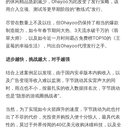
的休闲精品急剧减少，Ohayoo为此改变了发行策略，该
用介入立项、测试等更早期阶段的“教练式”发行。
尽管在数量上不及以往，但Ohayoo仍保持了相当的爆款
制造能力，如今年春节期间大热、3天流水破千万的《翡
翠大师》，以及如今近一月时间霸占免费榜TOP10的《王
蓝莓的幸福生活》，均出自Ohayoo代理发行之手。
进步越快，挑战越大，对手越强
结合上述案例足以发现，由于国内安卓版本内购收入，以
及广告变现等收入难以监测，字节跳动其实雷声大的同
时，雨点也不小，按最扎实的收入数据排名次，字节跳动
也是“隐形的游戏圈挑战者”。
当然，为了实现如今火箭蹿升的速度，字节跳动为此也付
出了不菲的代价，光投资并购投入便十分惊人，最具代表
性的，莫过于外界传闻的40亿美元收购沐瞳科技，以及全