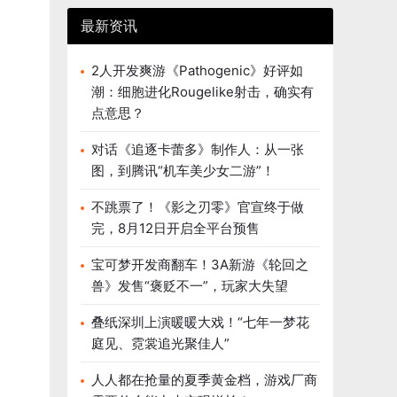
最新资讯
2人开发爽游《Pathogenic》好评如
潮：细胞进化Rougelike射击，确实有
点意思？
对话《追逐卡蕾多》制作人：从一张
图，到腾讯“机车美少女二游”！
不跳票了！《影之刃零》官宣终于做
完，8月12日开启全平台预售
宝可梦开发商翻车！3A新游《轮回之
兽》发售“褒贬不一”，玩家大失望
叠纸深圳上演暖暖大戏！“七年一梦花
庭见、霓裳追光聚佳人”
人人都在抢量的夏季黄金档，游戏厂商