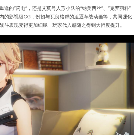
逢的“闪电”，还是艾莫号人形小队的“纳美西丝”、“克罗丽科”
内的影视级CG，例如与瓦良格帮的追逐车战动画等，共同强化
战斗表现变得更加细腻，玩家代入感随之得到大幅度提升。