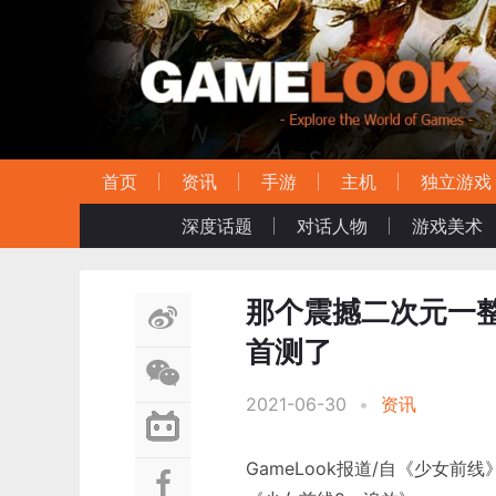
首页
资讯
手游
主机
独立游戏
深度话题
对话人物
游戏美术
那个震撼二次元一
首测了
2021-06-30
•
资讯
GameLook报道/自《少女