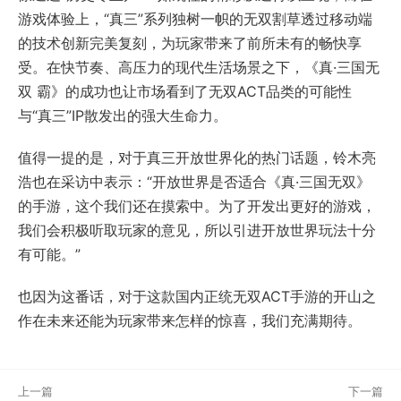
游戏体验上，“真三”系列独树一帜的无双割草透过移动端
的技术创新完美复刻，为玩家带来了前所未有的畅快享
受。在快节奏、高压力的现代生活场景之下，《真·三国无
双 霸》的成功也让市场看到了无双ACT品类的可能性
与“真三”IP散发出的强大生命力。
值得一提的是，对于真三开放世界化的热门话题，铃木亮
浩也在采访中表示：“开放世界是否适合《真·三国无双》
的手游，这个我们还在摸索中。为了开发出更好的游戏，
我们会积极听取玩家的意见，所以引进开放世界玩法十分
有可能。”
也因为这番话，对于这款国内正统无双ACT手游的开山之
作在未来还能为玩家带来怎样的惊喜，我们充满期待。
上一篇
下一篇