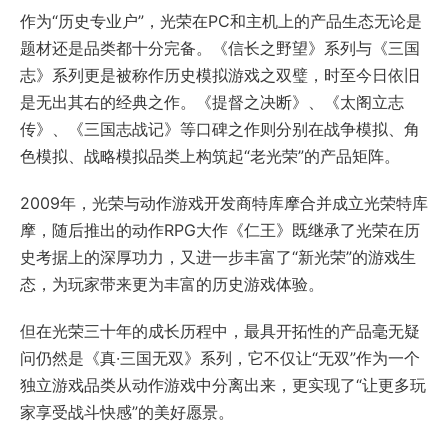
作为“历史专业户”，光荣在PC和主机上的产品生态无论是
题材还是品类都十分完备。《信长之野望》系列与《三国
志》系列更是被称作历史模拟游戏之双璧，时至今日依旧
是无出其右的经典之作。《提督之决断》、《太阁立志
传》、《三国志战记》等口碑之作则分别在战争模拟、角
色模拟、战略模拟品类上构筑起“老光荣”的产品矩阵。
2009年，光荣与动作游戏开发商特库摩合并成立光荣特库
摩，随后推出的动作RPG大作《仁王》既继承了光荣在历
史考据上的深厚功力，又进一步丰富了“新光荣”的游戏生
态，为玩家带来更为丰富的历史游戏体验。
但在光荣三十年的成长历程中，最具开拓性的产品毫无疑
问仍然是《真·三国无双》系列，它不仅让“无双”作为一个
独立游戏品类从动作游戏中分离出来，更实现了“让更多玩
家享受战斗快感”的美好愿景。