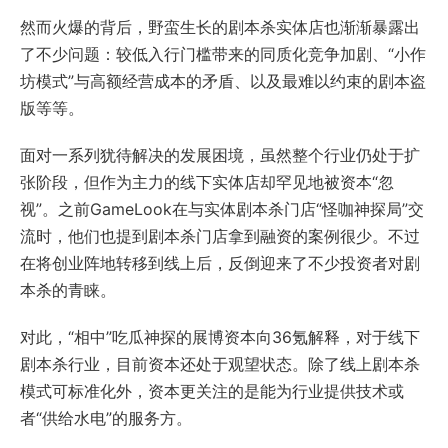
然而火爆的背后，野蛮生长的剧本杀实体店也渐渐暴露出
了不少问题：较低入行门槛带来的同质化竞争加剧、“小作
坊模式”与高额经营成本的矛盾、以及最难以约束的剧本盗
版等等。
面对一系列犹待解决的发展困境，虽然整个行业仍处于扩
张阶段，但作为主力的线下实体店却罕见地被资本“忽
视”。之前GameLook在与实体剧本杀门店“怪咖神探局”交
流时，他们也提到剧本杀门店拿到融资的案例很少。不过
在将创业阵地转移到线上后，反倒迎来了不少投资者对剧
本杀的青睐。
对此，“相中”吃瓜神探的展博资本向36氪解释，对于线下
剧本杀行业，目前资本还处于观望状态。除了线上剧本杀
模式可标准化外，资本更关注的是能为行业提供技术或
者“供给水电”的服务方。