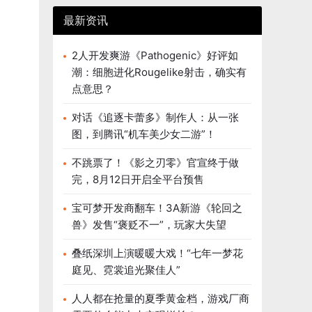
最新资讯
2人开发爽游《Pathogenic》好评如
潮：细胞进化Rougelike射击，确实有
点意思？
对话《追逐卡蕾多》制作人：从一张
图，到腾讯“机车美少女二游”！
不跳票了！《影之刃零》官宣终于做
完，8月12日开启全平台预售
宝可梦开发商翻车！3A新游《轮回之
兽》发售“褒贬不一”，玩家大失望
叠纸深圳上演暖暖大戏！“七年一梦花
庭见、霓裳追光聚佳人”
人人都在抢量的夏季黄金档，游戏厂商