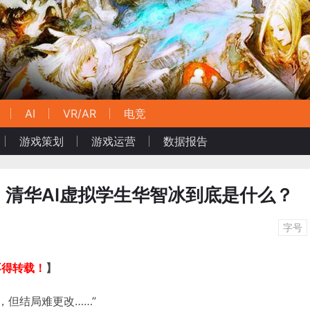
AI
VR/AR
电竞
游戏策划
游戏运营
数据报告
清华AI虚拟学生华智冰到底是什么？
字号
不得转载！
】
爱，但结局难更改……”