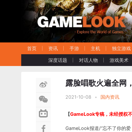
首页
资讯
手游
主机
独立游戏
深度话题
对话人物
游戏美术
露脸唱歌火遍全网，
2021-10-08
•
国内资讯
【
GameLook专稿，未经授权
GameLook报道/“忘不了你的