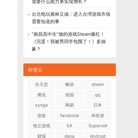
需要什么能力来实现增长？
台北电玩展林立涵：进入台湾游戏市场
需要知道的事
“南昌高中生”做的游戏Steam爆红！
《完蛋！我被男同学包围了！》多抽
象？
标签云
任天堂
畅游
steam
腾讯
韩国
qq
zynga
网易
日本
游族
facebook
米哈游
独立游戏
EA
Supercell
财报
dena
Android