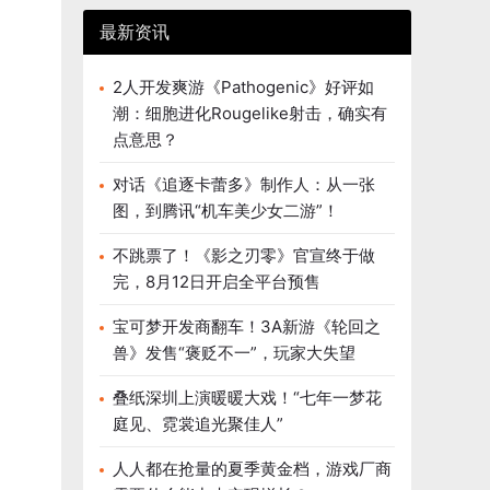
最新资讯
2人开发爽游《Pathogenic》好评如
潮：细胞进化Rougelike射击，确实有
点意思？
对话《追逐卡蕾多》制作人：从一张
图，到腾讯“机车美少女二游”！
不跳票了！《影之刃零》官宣终于做
完，8月12日开启全平台预售
宝可梦开发商翻车！3A新游《轮回之
兽》发售“褒贬不一”，玩家大失望
叠纸深圳上演暖暖大戏！“七年一梦花
庭见、霓裳追光聚佳人”
人人都在抢量的夏季黄金档，游戏厂商