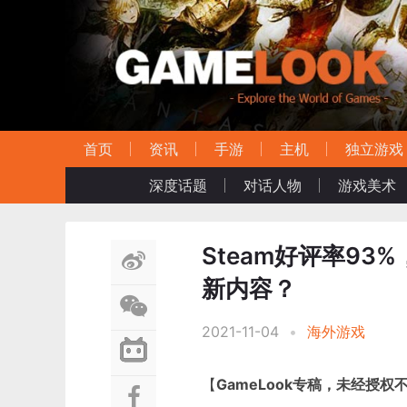
首页
资讯
手游
主机
独立游戏
深度话题
对话人物
游戏美术
Steam好评率9
新内容？
2021-11-04
•
海外游戏
【
GameLook专稿，未经授权