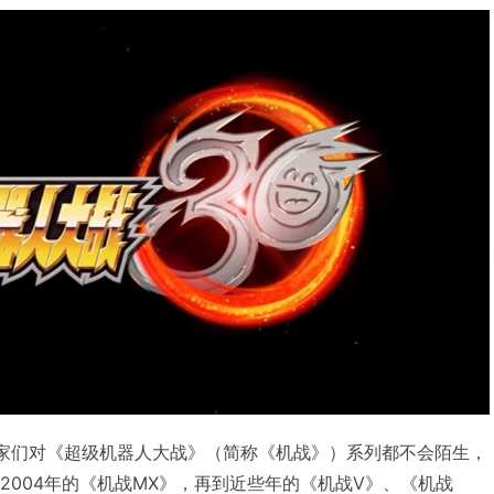
后的玩家们对《超级机器人大战》（简称《机战》）系列都不会陌生，
到2004年的《机战MX》，再到近些年的《机战V》、《机战