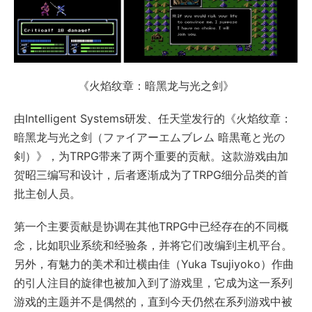
《火焰纹章：暗黑龙与光之剑》
由Intelligent Systems研发、任天堂发行的《火焰纹章：
暗黑龙与光之剑（ファイアーエムブレム 暗黒竜と光の
剣）》，为TRPG带来了两个重要的贡献。这款游戏由加
贺昭三编写和设计，后者逐渐成为了TRPG细分品类的首
批主创人员。
第一个主要贡献是协调在其他TRPG中已经存在的不同概
念，比如职业系统和经验条，并将它们改编到主机平台。
另外，有魅力的美术和辻横由佳（Yuka Tsujiyoko）作曲
的引人注目的旋律也被加入到了游戏里，它成为这一系列
游戏的主题并不是偶然的，直到今天仍然在系列游戏中被