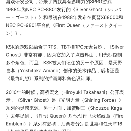
游戏研发公司，带来了两款具有影响力的SPRG游戏：
1988年为NEC PC-8801发行的《Silver Ghost（シルバ
ー・ゴースト）》和最初在1988年发布在夏普X68000和
NEC PC-9801平台的《First Queen（ファーストクイー
ン）》。
KSK的游戏以融合了RTS、TBT和RPG元素著称，《Silver
Ghost》非常有趣，因为它加入了点击界面，用光标控制
多个角色。而且，KSK被人们记住的另一个原因，是天野
喜孝（Yoshitaka Amano）创作的美术作品，后者还是
《最终幻想》系列的插画师和角色设计师。
2010年的时候，高桥宏之（Hiroyuki Takahashi）公开表
示，《Silver Ghost》是《光明力量（Shining Force）》
系列的灵感来源。另一方面，加贺昭三（Shouzou Kaga
）去年提到，《First Queen》对他创作《火焰纹章（Fire
Emblem）》系列有影响，后两者分别是世嘉和任天堂16