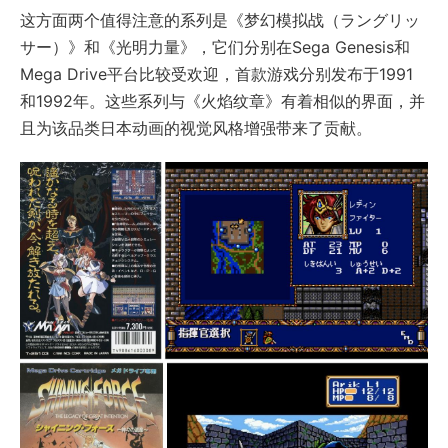
这方面两个值得注意的系列是《梦幻模拟战（ラングリッ
サー）》和《光明力量》，它们分别在Sega Genesis和
Mega Drive平台比较受欢迎，首款游戏分别发布于1991
和1992年。这些系列与《火焰纹章》有着相似的界面，并
且为该品类日本动画的视觉风格增强带来了贡献。