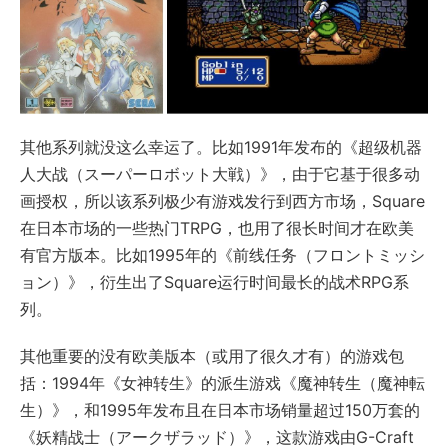
其他系列就没这么幸运了。比如1991年发布的《超级机器
人大战（スーパーロボット大戦）》，由于它基于很多动
画授权，所以该系列极少有游戏发行到西方市场，Square
在日本市场的一些热门TRPG，也用了很长时间才在欧美
有官方版本。比如1995年的《前线任务（フロントミッシ
ョン）》，衍生出了Square运行时间最长的战术RPG系
列。
其他重要的没有欧美版本（或用了很久才有）的游戏包
括：1994年《女神转生》的派生游戏《魔神转生（魔神転
生）》，和1995年发布且在日本市场销量超过150万套的
《妖精战士（アークザラッド）》，这款游戏由G-Craft