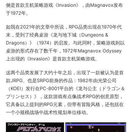
侧是首款主机策略游戏《Invasion》，由Magnavox发布
于1972年。
如我在2021年的文章中所说，RPG品类出现在1970年代
末，受到了经典桌游《龙与地下城（Dungeons &
Dragons）》（1974）的启发。与此同时，策略游戏则以
桌游的形式存在了数千年，1972年Magnavox Odyssey
上出现的《Invasion》是首款主机策略游戏。
这两个品类发展了大约十年之后，出现了一款被认为是首
款JRPG、也是SRPG前身的作品：1982年由光荣公司
（KOEI）发行在PC-8001平台的《龙与公主（ドラゴン＆
プリンセス）》，这款游戏有点像战术RPG的创意原型，
它具备以上提到的RPG元素，但带有冒险风格，还包括在
一个小规模战场中战术性规划单位移动。