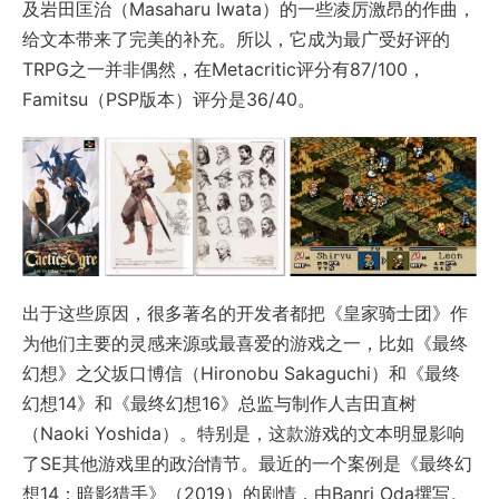
及岩田匡治（Masaharu Iwata）的一些凌厉激昂的作曲，
给文本带来了完美的补充。所以，它成为最广受好评的
TRPG之一并非偶然，在Metacritic评分有87/100，
Famitsu（PSP版本）评分是36/40。
出于这些原因，很多著名的开发者都把《皇家骑士团》作
为他们主要的灵感来源或最喜爱的游戏之一，比如《最终
幻想》之父坂口博信（Hironobu Sakaguchi）和《最终
幻想14》和《最终幻想16》总监与制作人吉田直树
（Naoki Yoshida）。特别是，这款游戏的文本明显影响
了SE其他游戏里的政治情节。最近的一个案例是《最终幻
想14：暗影猎手》（2019）的剧情，由Banri Oda撰写。