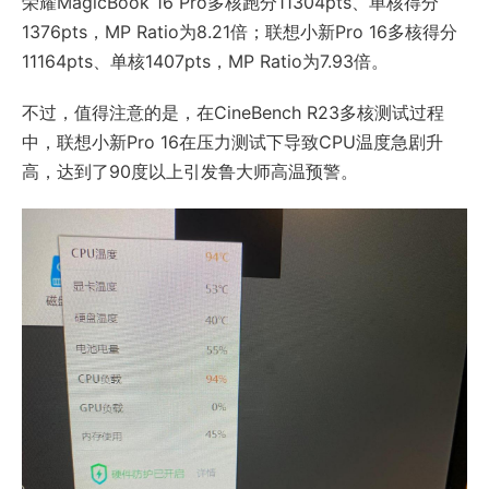
荣耀MagicBook 16 Pro多核跑分11304pts、单核得分
1376pts，MP Ratio为8.21倍；联想小新Pro 16多核得分
11164pts、单核1407pts，MP Ratio为7.93倍。
不过，值得注意的是，在CineBench R23多核测试过程
中，联想小新Pro 16在压力测试下导致CPU温度急剧升
高，达到了90度以上引发鲁大师高温预警。