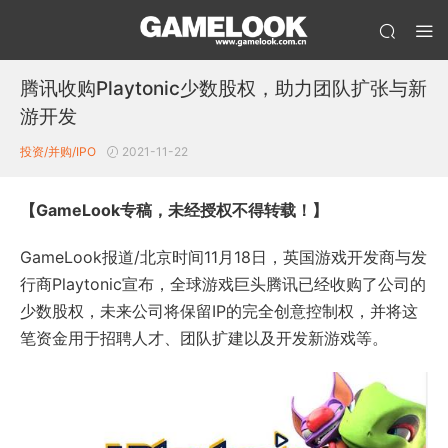
腾讯收购Playtonic少数股权，助力团队扩张与新
游开发
投资/并购/IPO
2021-11-22
【GameLook专稿，未经授权不得转载！】
GameLook报道/北京时间11月18日，英国游戏开发商与发
行商Playtonic宣布，全球游戏巨头腾讯已经收购了公司的
少数股权，未来公司将保留IP的完全创意控制权，并将这
笔资金用于招聘人才、团队扩建以及开发新游戏等。