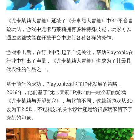
《尤卡莱莉大冒险》延续了《班卓熊大冒险》中3D平台冒
险玩法，游戏中尤卡与莱莉拥有多种特殊技能，玩家可以
通过这些技能在开放平台中进行各种各样的操作。
游戏推出后，在行业中引起了广泛关注，帮助Playtonic在
行业中打出了声量，《尤卡莱莉大冒险》也成为了其最具
代表性的作品之一。
基于前作的成功，Playtonic采取了IP化发展的策略，
2019年，他们基于“尤卡莱莉”IP推出的一款全新的游戏
《尤卡莱莉与无望巢穴》，与此前不同，这款新游戏从3D
改为了2.5D，不过精妙的关卡设计还是给很多玩家留下了
深刻的印象。