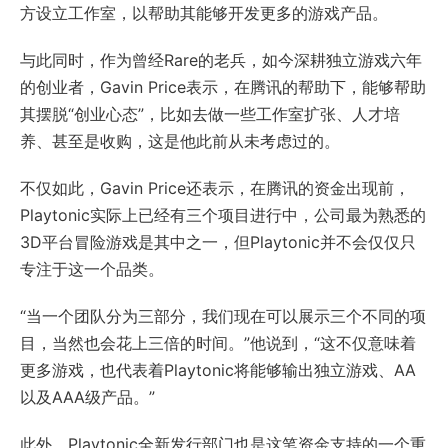
方设立工作室，以帮助其能够开发更多的游戏产品。
与此同时，作为曾经Rare的老兵，如今深耕独立游戏六年
的创业者，Gavin Price表示，在腾讯的帮助下，能够帮助
其摆脱“创业心态”，比如去做一些工作室扩张、人才培
养、甚至是收购，这是他此前从未考虑过的。
不仅如此，Gavin Price还表示，在腾讯的资金出现前，
Playtonic实际上已经有三个项目进行中，公司最为熟悉的
3D平台冒险游戏是其中之一，但Playtonic并不会仅仅只
专注于这一个品类。
“当一个团队分为三部分，我们现在可以展示三个不同的项
目，当然也会花上三倍的时间。”他说到，“这不仅意味着
更多游戏，也代表着Playtonic将能够输出独立游戏、AA
以及AAA级产品。”
此外，Playtonic全新发行部门也是这笔资金支持的一个重