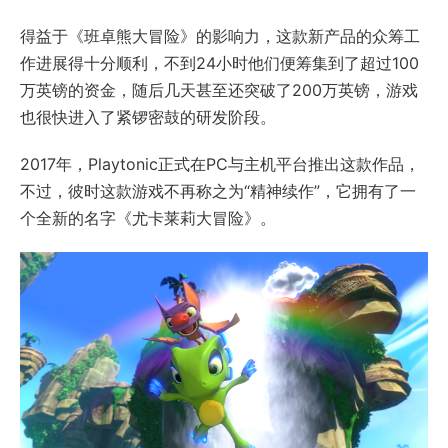
得益于《班卓熊大冒险》的影响力，这款新产品的众筹工
作进展得十分顺利，不到24小时他们便筹集到了超过100
万英镑的资金，随后几天甚至还突破了200万英镑，游戏
也很快进入了紧锣密鼓的研发阶段。
2017年，Playtonic正式在PC与主机平台推出这款作品，
不过，彼时这款游戏不再称之为“精神续作”，它拥有了一
个全新的名字《尤卡莱莉大冒险》。