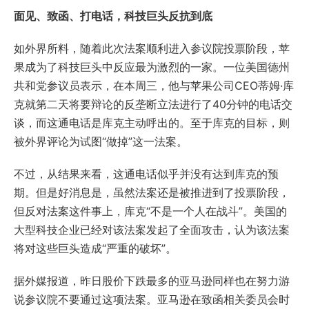
面见、致函、打电话，科技巨头反抗到底
如外界所料，随着此次法案顺利进入参议院投票阶段，苹
果成为了科技巨头中反应最为激烈的一家。一位美国德州
共和党参议员表示，在本周三，他与苹果公司CEO蒂姆·库
克就第二天将要辩论的反垄断立法进行了40分钟的电话交
谈，而这通电话是库克主动呼出的。至于库克的目标，则
被外界评论为试图“做掉”这一法案。
不过，从结果来看，这通电话似乎并没有达到库克的预
期。但是好消息是，虽然法案还是被推进到了投票阶段，
但反对法案这件事上，库克“不是一个人在战斗”。美国的
大型科技企业已经对该法案发起了全面攻击，认为该法案
将对这些巨头造成“严重的破坏”。
据外媒报道，昨日股价下跌最多的亚马逊同样也在努力游
说参议院不要通过这项法案。亚马逊在致函相关委员会时