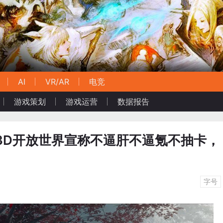
AI
VR/AR
电竞
游戏策划
游戏运营
数据报告
款3D开放世界宣称不逼肝不逼氪不抽卡，
字号