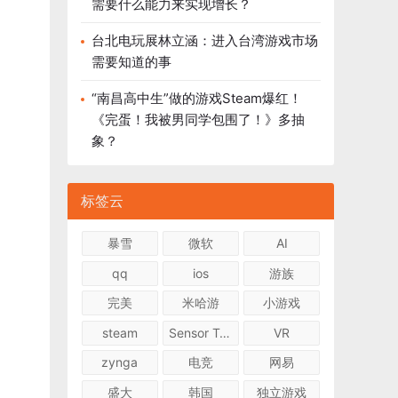
需要什么能力来实现增长？
台北电玩展林立涵：进入台湾游戏市场
需要知道的事
“南昌高中生”做的游戏Steam爆红！
《完蛋！我被男同学包围了！》多抽
象？
标签云
暴雪
微软
AI
qq
ios
游族
完美
米哈游
小游戏
steam
Sensor Tower
VR
zynga
电竞
网易
盛大
韩国
独立游戏