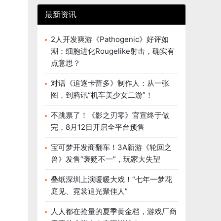
最新资讯
2人开发爽游《Pathogenic》好评如
潮：细胞进化Rougelike射击，确实有
点意思？
对话《追逐卡蕾多》制作人：从一张
图，到腾讯“机车美少女二游”！
不跳票了！《影之刃零》官宣终于做
完，8月12日开启全平台预售
宝可梦开发商翻车！3A新游《轮回之
兽》发售“褒贬不一”，玩家大失望
叠纸深圳上演暖暖大戏！“七年一梦花
庭见、霓裳追光聚佳人”
人人都在抢量的夏季黄金档，游戏厂商