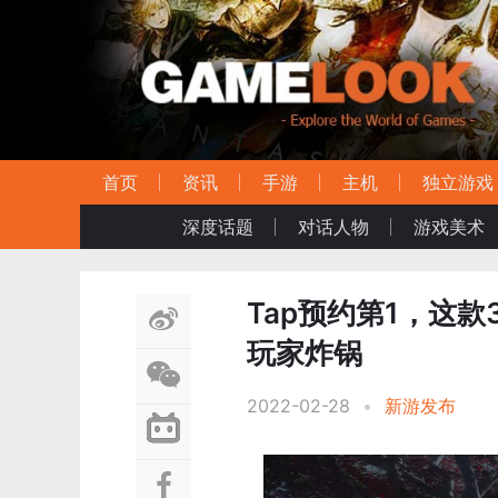
首页
资讯
手游
主机
独立游戏
深度话题
对话人物
游戏美术
Tap预约第1，这
玩家炸锅
2022-02-28
•
新游发布