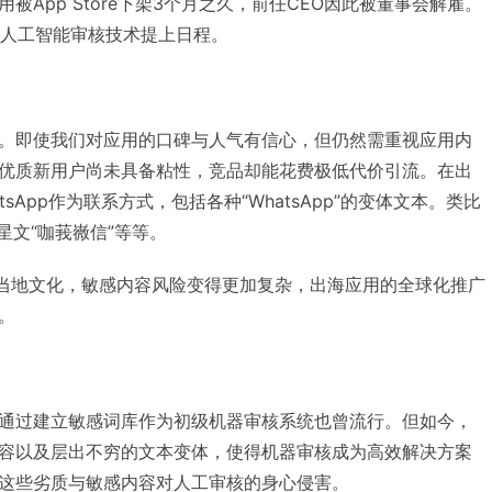
被App Store下架3个月之久，前任CEO因此被董事会解雇。
将人工智能审核技术提上日程。
。即使我们对应用的口碑与人气有信心，但仍然需重视应用内
优质新用户尚未具备粘性，竞品却能花费极低代价引流。在出
sApp作为联系方式，包括各种“WhatsApp”的变体文本。类比
星文“咖莪嶶信”等等。
和当地文化，敏感内容风险变得更加复杂，出海应用的全球化推广
。
通过建立敏感词库作为初级机器审核系统也曾流行。但如今，
容以及层出不穷的文本变体，使得机器审核成为高效解决方案
这些劣质与敏感内容对人工审核的身心侵害。