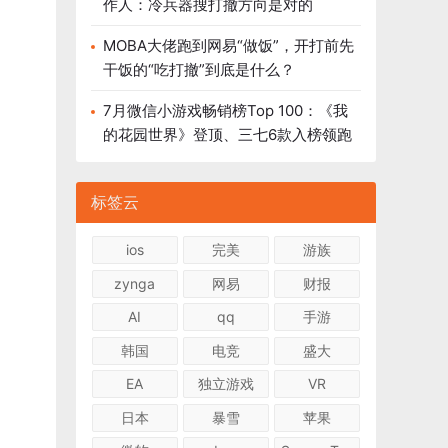
作人：冷兵器搜打撤方向是对的
MOBA大佬跑到网易“做饭”，开打前先
干饭的“吃打撤”到底是什么？
7月微信小游戏畅销榜Top 100：《我
的花园世界》登顶、三七6款入榜领跑
标签云
ios
完美
游族
zynga
网易
财报
AI
qq
手游
韩国
电竞
盛大
EA
独立游戏
VR
日本
暴雪
苹果