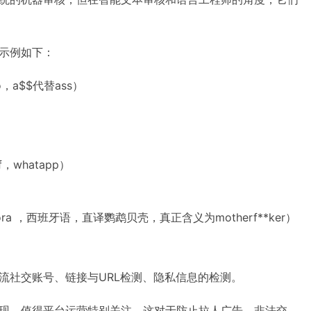
示例如下：
a$$代替ass）
，whatapp）
a lora ，西班牙语，直译鹦鹉贝壳，真正含义为motherf**ker）
流社交账号、链接与URL检测、隐私信息的检测。
现，值得平台运营特别关注。这对于防止拉人广告、非法交