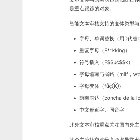
是重点跟踪的对象。
智能文本审核支持的变体类型与
字母、单词替换（用0代替o，
重复字母（F**kking）
符号插入（F$$uc$$k）
字母缩写与省略（milf，wtf
字母变体（fǚçⓀ）
隐晦表达（concha de l
中文形近字、同音字
此外文本审核重点关注国内外主
某个主流社交账号高频率异常出