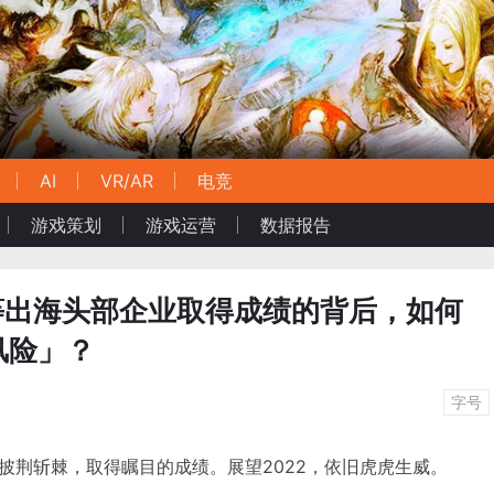
AI
VR/AR
电竞
游戏策划
游戏运营
数据报告
us等出海头部企业取得成绩的背后，如何
风险」？
字号
披荆斩棘，取得瞩目的成绩。展望2022，依旧虎虎生威。