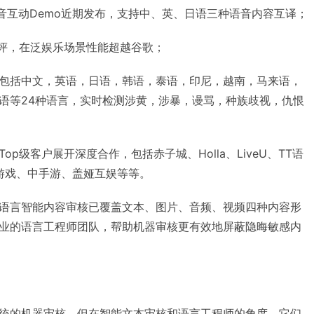
语音互动Demo近期发布，支持中、英、日语三种语音内容互译；
T测评，在泛娱乐场景性能超越谷歌；
包括中文，英语，日语，韩语，泰语，印尼，越南，马来语，
语等24种语言，实时检测涉黄，涉暴，谩骂，种族歧视，仇恨
p级客户展开深度合作，包括赤子城、Holla、LiveU、TT语
紫龙游戏、中手游、盖娅互娱等等。
语言智能内容审核已覆盖文本、图片、音频、视频四种内容形
业的语言工程师团队，帮助机器审核更有效地屏蔽隐晦敏感内
统的机器审核，但在智能文本审核和语言工程师的角度，它们