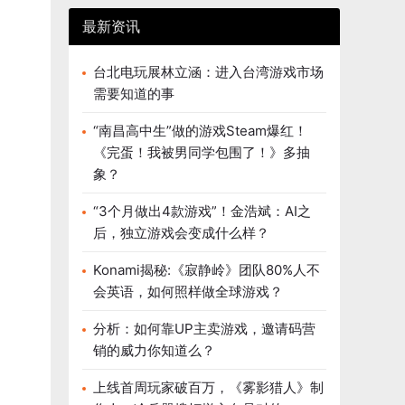
最新资讯
台北电玩展林立涵：进入台湾游戏市场
需要知道的事
“南昌高中生”做的游戏Steam爆红！
《完蛋！我被男同学包围了！》多抽
象？
“3个月做出4款游戏”！金浩斌：AI之
后，独立游戏会变成什么样？
Konami揭秘:《寂静岭》团队80%人不
会英语，如何照样做全球游戏？
分析：如何靠UP主卖游戏，邀请码营
销的威力你知道么？
上线首周玩家破百万，《雾影猎人》制