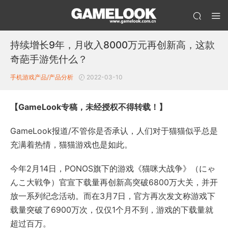
持续增长9年，月收入8000万元再创新高，这款
奇葩手游凭什么？
手机游戏产品/产品分析
2022-03-10
【GameLook专稿，未经授权不得转载！】
GameLook报道/不管你是否承认，人们对于猫猫似乎总是
充满着热情，猫猫游戏也是如此。
今年2月14日，PONOS旗下的游戏《猫咪大战争》（にゃ
んこ大戦争）官宣下载量再创新高突破6800万大关，并开
放一系列纪念活动。而在3月7日，官方再次发文称游戏下
载量突破了6900万次，仅仅1个月不到，游戏的下载量就
超过百万。