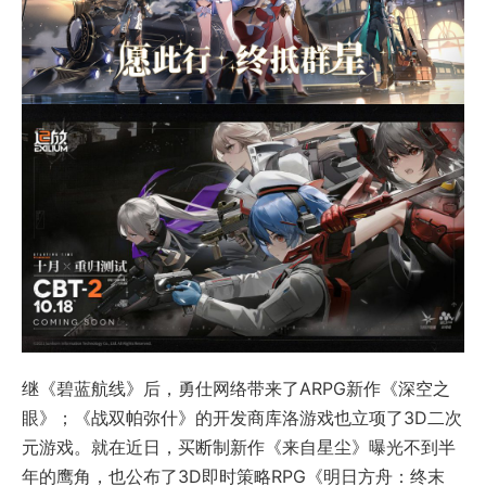
继《碧蓝航线》后，勇仕网络带来了ARPG新作《深空之
眼》；《战双帕弥什》的开发商库洛游戏也立项了3D二次
元游戏。就在近日，买断制新作《来自星尘》曝光不到半
年的鹰角，也公布了3D即时策略RPG《明日方舟：终末