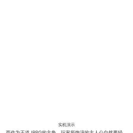
实机演示
而作为王道JRPG的主角，玩家所饰演的主人公自然要经