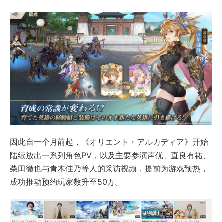
因此自一个月前起，《オリエント・アルカディア》开始
陆续放出一系列角色PV，以及主要参演声优、直良有祐、
柴田徹也与青木佳乃等人的采访视频，提前为游戏预热，
成功推动预约玩家数升至50万。