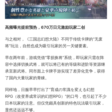
高频曝光提前预热，670万日元激励玩家二创
与之相对，《三国志幻想大陆》不同于传统卡牌的“无废
将”玩法，自然也成为吸引玩家的另一关键要素。
早在两年前，游戏凭借“零损换将”系统，即玩家只需在阵
容中选择切换武将，就可以将已有的等级和进阶等资源继
承至新武将。同市面上卡牌手游实现了差异化竞争，获得
了国内大量玩家的青睐。
同样地，日服早早打出了“育成の常識を変える幻想
RPG（改变养成常识的幻想RPG）”的口号，也引起了不少
日本玩家的注意。但仅凭颇具创新的特色玩法吸引玩家，
显然还远远不够。