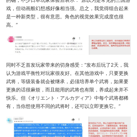
戏，但动画般幻想感好像相当强。总之，我觉得组合起来
是一种新类型，很有意思。角色的视觉效果完成度也很
高。”
同时不乏首发玩家带来的切身感受：“发布后玩了2天，我
认为游戏平衡性对玩家很友好。在其他游戏中，只要更换
武将，等级装备就会被继承，必须培养单个武将，如果要
更换的话很麻烦，而且能用的武将也有限，养成起来并不
快乐。但《オリエント・アルカディア》中每个武将都稀
有，当你想使用不同的武将时，还可以立即更换它。”