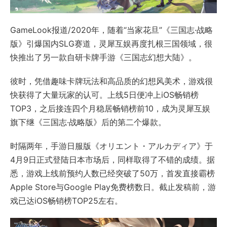
GameLook报道/2020年，随着“当家花旦”《三国志·战略
版》引爆国内SLG赛道，灵犀互娱再度扎根三国领域，很
快推出了另一款自研卡牌手游《三国志幻想大陆》。
彼时，凭借趣味卡牌玩法和高品质的幻想风美术，游戏很
快获得了大量玩家的认可。上线5日便冲上iOS畅销榜
TOP3，之后接连四个月稳居畅销榜前10，成为灵犀互娱
旗下继《三国志·战略版》后的第二个爆款。
时隔两年，手游日服版《オリエント・アルカディア》于
4月9日正式登陆日本市场后，同样取得了不错的成绩。据
悉，游戏上线前预约人数已经突破了50万，首发直接霸榜
Apple Store与Google Play免费榜数日。截止发稿前，游
戏已达iOS畅销榜TOP25左右。