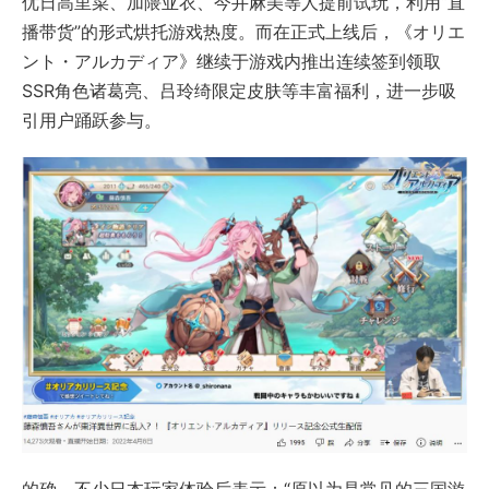
优日高里菜、加隈亚衣、今井麻美等人提前试玩，利用“直
播带货”的形式烘托游戏热度。而在正式上线后，《オリエ
ント・アルカディア》继续于游戏内推出连续签到领取
SSR角色诸葛亮、吕玲绮限定皮肤等丰富福利，进一步吸
引用户踊跃参与。
的确，不少日本玩家体验后表示：“原以为是常见的三国游