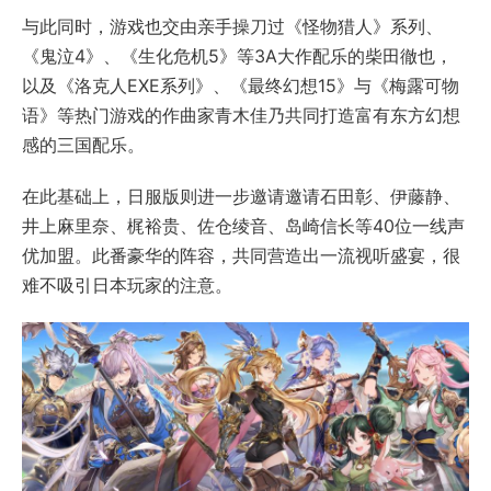
与此同时，游戏也交由亲手操刀过《怪物猎人》系列、
《鬼泣4》、《生化危机5》等3A大作配乐的柴田徹也，
以及《洛克人EXE系列》、《最终幻想15》与《梅露可物
语》等热门游戏的作曲家青木佳乃共同打造富有东方幻想
感的三国配乐。
在此基础上，日服版则进一步邀请邀请石田彰、伊藤静、
井上麻里奈、梶裕贵、佐仓绫音、岛崎信长等40位一线声
优加盟。此番豪华的阵容，共同营造出一流视听盛宴，很
难不吸引日本玩家的注意。