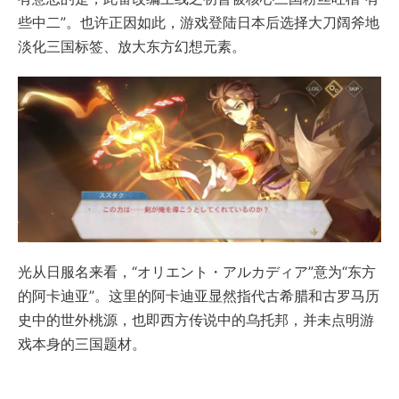
些中二”。也许正因如此，游戏登陆日本后选择大刀阔斧地
淡化三国标签、放大东方幻想元素。
光从日服名来看，“オリエント・アルカディア”意为“东方
的阿卡迪亚”。这里的阿卡迪亚显然指代古希腊和古罗马历
史中的世外桃源，也即西方传说中的乌托邦，并未点明游
戏本身的三国题材。