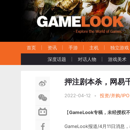
首页
资讯
手游
主机
独立游戏
深度话题
对话人物
游戏美术
押注剧本杀，网易千
2022-04-12
•
投资/并购/IPO
【
GameLook专稿，未经授权
GameLook报道/4月11日