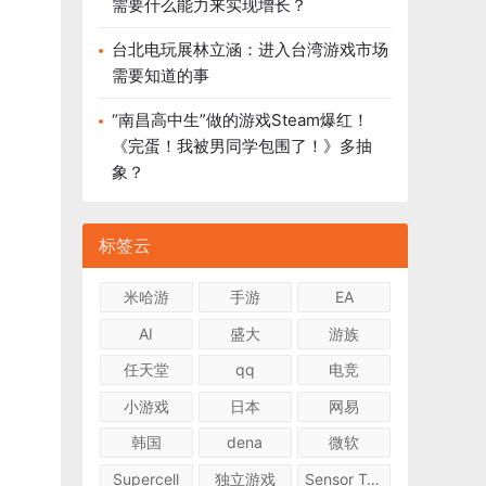
需要什么能力来实现增长？
台北电玩展林立涵：进入台湾游戏市场
需要知道的事
“南昌高中生”做的游戏Steam爆红！
《完蛋！我被男同学包围了！》多抽
象？
标签云
米哈游
手游
EA
AI
盛大
游族
任天堂
qq
电竞
小游戏
日本
网易
韩国
dena
微软
Supercell
独立游戏
Sensor Tower