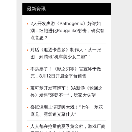
最新资讯
2人开发爽游《Pathogenic》好评如
潮：细胞进化Rougelike射击，确实有
点意思？
对话《追逐卡蕾多》制作人：从一张
图，到腾讯“机车美少女二游”！
不跳票了！《影之刃零》官宣终于做
完，8月12日开启全平台预售
宝可梦开发商翻车！3A新游《轮回之
兽》发售“褒贬不一”，玩家大失望
叠纸深圳上演暖暖大戏！“七年一梦花
庭见、霓裳追光聚佳人”
人人都在抢量的夏季黄金档，游戏厂商