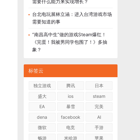
需要什么能力来实现增长？
台北电玩展林立涵：进入台湾游戏市场
需要知道的事
“南昌高中生”做的游戏Steam爆红！
《完蛋！我被男同学包围了！》多抽
象？
标签云
独立游戏
腾讯
日本
盛大
ios
steam
EA
暴雪
完美
dena
facebook
AI
微软
电竞
手游
畅游
米哈游
苹果