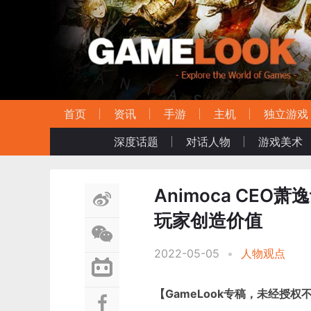
首页
资讯
手游
主机
独立游戏
深度话题
对话人物
游戏美术
Animoca CE
玩家创造价值
2022-05-05
•
人物观点
【GameLook专稿，未经授权