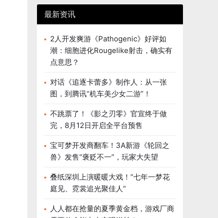
最新资讯
2人开发爽游《Pathogenic》好评如
潮：细胞进化Rougelike射击，确实有
点意思？
对话《追逐卡蕾多》制作人：从一张
图，到腾讯“机车美少女二游”！
不跳票了！《影之刃零》官宣终于做
完，8月12日开启全平台预售
宝可梦开发商翻车！3A新游《轮回之
兽》发售“褒贬不一”，玩家大失望
叠纸深圳上演暖暖大戏！“七年一梦花
庭见、霓裳追光聚佳人”
人人都在抢量的夏季黄金档，游戏厂商