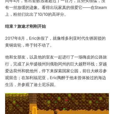
同年4月，售出套数迅速超过了一百万，且势头很猛，没
有一丝放缓的迹象。看得出玩家真的很爱它——在Steam
上，粉丝们比出了10/10的高评分。
结束？旅途才刚刚开始
2017年8月，Eric休假了，就像维多利亚时代生锈斑驳的
黄铜齿轮，终于转不动了。
他和女朋友，以及他的室友一起进行了一场嗨皮的公路旅
行，完成了从华盛顿州到俄勒冈州的巨大越野环线；穿越
爱达荷州和犹他州，停下来探索国家公园，前往大峡谷参
观留念；在加利福尼亚，Eric陶醉于他未曾体验过的海边
生活，并参观了迪士尼乐园。